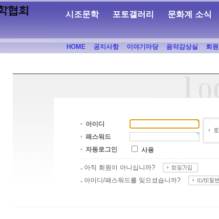
시조문학
포토갤러리
문화계 소식
HOME
공지사항
이야기마당
음악감상실
회원
아이디
패스워드
자동로그인
사용
아직 회원이 아니십니까?
아이디/패스워드를 잊으셨습니까?