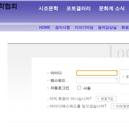
시조문학
포토갤러리
문화계 소식
HOME
공지사항
이야기마당
음악감상실
회원
아이디
패스워드
자동로그인
사용
아직 회원이 아니십니까?
아이디/패스워드를 잊으셨습니까?