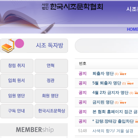
시조
HOM
번호
공지
퇴출자 명단
(1)
공지
5월 퇴출자 명단
(1)
공지
4월 2차 금지자 명단
(1)
공지
금지된 명단
(1)
공지
본 협회 홈페이지 접근 
공지
* 감량.깡태강 출입차단
5148
사색의 향기/ 겨울 설경