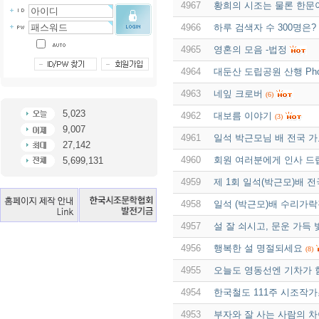
4967
황희의 시조는 물론 한문
4966
하루 검색자 수 300명은?
4965
영혼의 모음 -법정
4964
대둔산 도립공원 산행 Pho
4963
네잎 크로버
(6)
5,023
4962
대보름 이야기
(3)
9,007
4961
일석 박근모님 배 전국 
27,142
4960
회원 여러분에게 인사 드
5,699,131
4959
제 1회 일석(박근모)배
4958
일석 (박근모)배 수리가
4957
설 잘 쇠시고, 문운 가득
4956
행복한 설 명절되세요
(8)
4955
오늘도 영동선엔 기차가 
4954
한국철도 111주 시조작가
4953
부자와 잘 사는 사람의 차