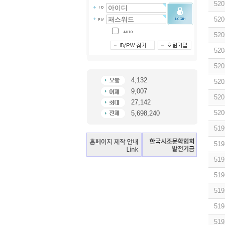
520
520
520
520
520
4,132
520
9,007
520
27,142
520
5,698,240
519
519
519
519
519
519
519