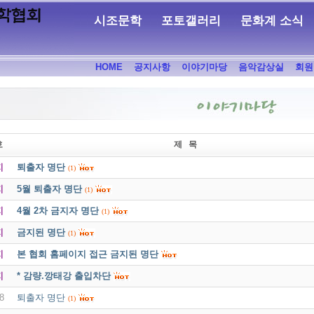
시조문학
포토갤러리
문화계 소식
HOME
공지사항
이야기마당
음악감상실
회원
호
제 목
지
퇴출자 명단
(1)
지
5월 퇴출자 명단
(1)
지
4월 2차 금지자 명단
(1)
지
금지된 명단
(1)
지
본 협회 홈페이지 접근 금지된 명단
지
* 감량.깡태강 출입차단
8
퇴출자 명단
(1)