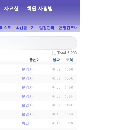
자료실
회원 사랑방
리스트
최신글보기
일정관리
운영진코너
Total 5,208
글쓴이
날짜
조회
운영자
06-02
10106
운영자
05-09
12603
운영자
04-26
14166
운영자
04-08
15144
운영자
08-29
31782
운영자
09-16
34149
옥경국
07-13
3936