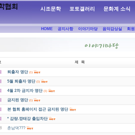
시조문학
포토갤러리
문화계 소식
HOME
공지사항
이야기마당
음악감상실
회원
호
제 목
지
퇴출자 명단
(1)
지
5월 퇴출자 명단
(1)
지
4월 2차 금지자 명단
(1)
지
금지된 명단
(1)
지
본 협회 홈페이지 접근 금지된 명단
지
* 감량.깡태강 출입차단
8
춘남댁???