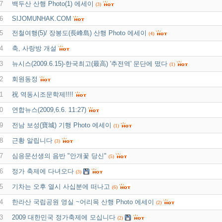
7
백두산 산행 Photo(1) 에세이
(3)
6
SIJOMUNHAK.COM
5
전철여행(5)/ 장봉도(長峰島) 산행 Photo 에세이
(4)
4
축, 사랑방 개설
3
뉴시스(2009.6.15)-한국최고(最高) '추전역' 문단에 떴다
(1)
2
회원동정
1
祝 역동시조문학제!!!!
0
연합뉴스(2009,6.6. 11:27)
9
전남 보성(寶城) 기행 Photo 에세이
(1)
8
근황 알립니다
(3)
7
심응문선생의 음반 "안개꽃 당신"
(5)
6
정가 축제에 다녀오다
(3)
5
기차는 오후 열시 사십분에 떠나고
(6)
4
한라산 국립공원 영실 ~어리목 산행 Photo 에세이
(2)
3
2009 대한민국 정가축제에 모십니다
(2)