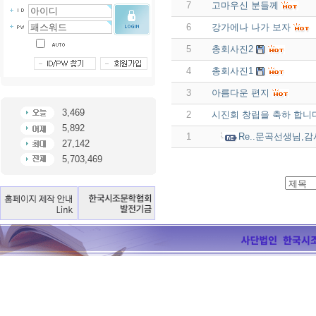
7
고마우신 분들께
6
강가에나 나가 보자
5
총회사진2
4
총회사진1
3
아름다운 편지
3,469
2
시진회 창립을 축하 합니
5,892
1
Re..문곡선생님,
27,142
5,703,469