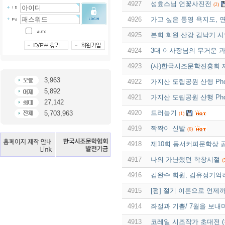
4927
성효스님 연꽃사진전
(2)
4926
가고 싶은 통영 욕지도, 연
4925
본회 회원 산강 김낙기 시
4924
3대 이사장님의 무거운 
4923
(사)한국시조문학진흥회 
3,963
4922
가지산 도립공원 산행 Phot
5,892
4921
가지산 도립공원 산행 Phot
27,142
4920
드러눕기
5,703,963
(1)
4919
짝짝이 신발
(6)
4918
제10회 동서커피문학상 공모
4917
나의 가난했던 학창시절
(
4916
김완수 회원, 김유정기억
4915
[펌] 절기 이론으로 언제
4914
좌절과 기쁨/ 7월을 보내
4913
코레일 시조작가 초대전 