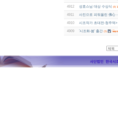
4912
성효스님 대상 수상식
(8)
4911
사진으로 피워올린 佛心 
4910
시조작가 초대전-청주역>
4909
'시조화-봄' 출간
(3)