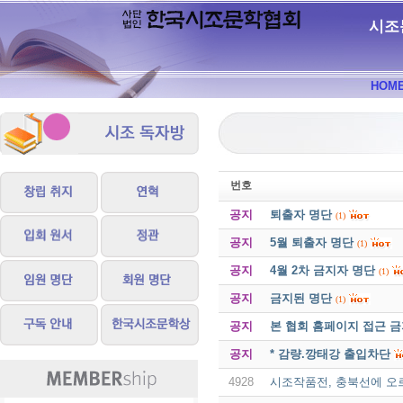
시조
HOM
번호
공지
퇴출자 명단
(1)
공지
5월 퇴출자 명단
(1)
공지
4월 2차 금지자 명단
(1)
공지
금지된 명단
(1)
공지
본 협회 홈페이지 접근 
공지
* 감량.깡태강 출입차단
4928
시조작품전, 충북선에 오르다