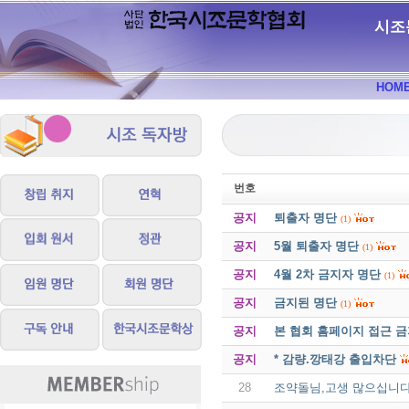
시조
HOM
번호
공지
퇴출자 명단
(1)
공지
5월 퇴출자 명단
(1)
공지
4월 2차 금지자 명단
(1)
공지
금지된 명단
(1)
공지
본 협회 홈페이지 접근 
공지
* 감량.깡태강 출입차단
28
조약돌님,고생 많으십니다