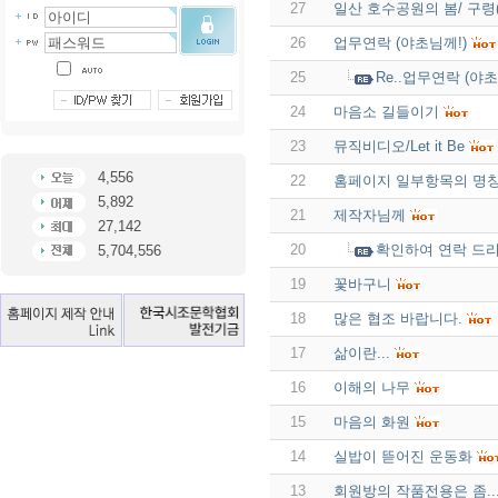
27
일산 호수공원의 봄/ 구령
26
업무연락 (야초님께!)
25
Re..업무연락 (야초
24
마음소 길들이기
23
뮤직비디오/Let it Be
4,556
22
홈페이지 일부항목의 명칭
5,892
21
제작자님께
27,142
20
확인하여 연락 드
5,704,556
19
꽃바구니
18
많은 협조 바랍니다.
17
삶이란...
16
이해의 나무
15
마음의 화원
14
실밥이 뜯어진 운동화
13
회원방의 작품전용은 좀..