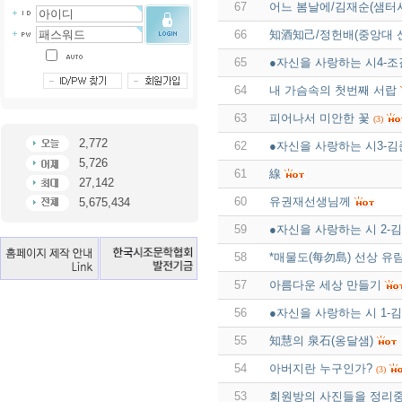
67
어느 봄날에/김재순(샘터사
66
知酒知己/정헌배(중앙대 
65
●자신을 사랑하는 시4-
64
내 가슴속의 첫번째 서랍
63
피어나서 미안한 꽃
(3)
2,772
62
●자신을 사랑하는 시3-
5,726
61
線
27,142
60
유권재선생님께
5,675,434
59
●자신을 사랑하는 시 2-
58
*매물도(每勿島) 선상 유
57
아름다운 세상 만들기
56
●자신을 사랑하는 시 1-
55
知慧의 泉石(옹달샘)
54
아버지란 누구인가?
(3)
53
회원방의 사진들을 정리