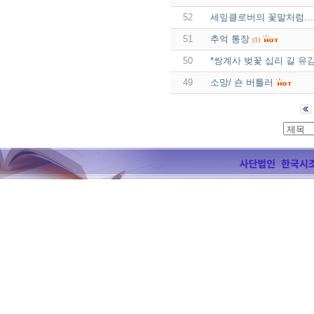
52
세잎클로버의 꽃말처럼....
51
추억 통장
(1)
50
*쌍계사 벚꽃 십리 길 유
49
소망/ 숀 버틀러