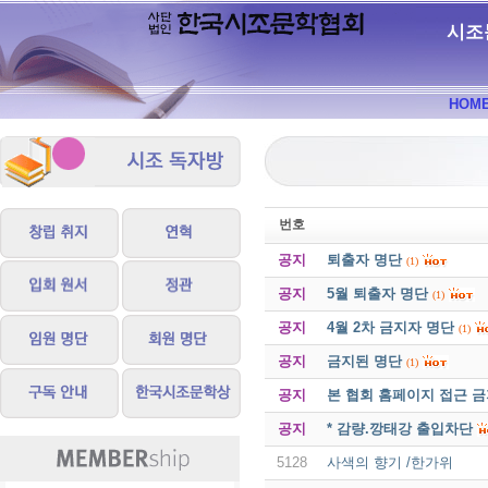
시조
HOM
번호
공지
퇴출자 명단
(1)
공지
5월 퇴출자 명단
(1)
공지
4월 2차 금지자 명단
(1)
공지
금지된 명단
(1)
공지
본 협회 홈페이지 접근 
공지
* 감량.깡태강 출입차단
5128
사색의 향기 /한가위