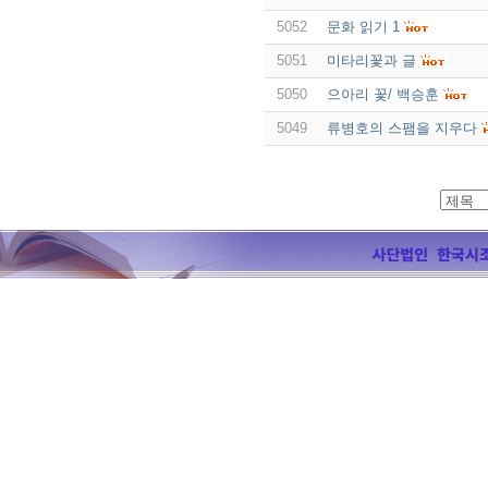
5052
문화 읽기 1
5051
미타리꽃과 글
5050
으아리 꽃/ 백승훈
5049
류병호의 스팸을 지우다