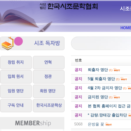
시조
HOM
번호
공지
퇴출자 명단
(1)
공지
5월 퇴출자 명단
(1)
공지
4월 2차 금지자 명단
(1)
공지
금지된 명단
(1)
공지
본 협회 홈페이지 접근 
공지
* 감량.깡태강 출입차단
5068
은방울 꽃