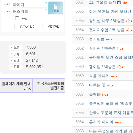
5067
21. 겨울호 표지
5066
젊은 영혼을 가진 오래된
5065
참빗살 나무 / 백승훈
5064
갯까치수염 / 백 승훈
5063
섬기린초
7,850
5062
꽃기린 / 백승훈
6,601
5061
금단도끼 보련 스팸 올리
27,142
5060
괭이밥 / 백승훈
5,692,951
5059
겨울 개나리
5058
다투는 꽃
5057
물매화
5056
쑥부쟁이 꽃과 글 /백승훈
5055
한국시조문학 표지 여름
5054
혼자가 아니야
5053
나는 무엇으로 기억 될 