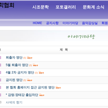
시조문학
포토갤러리
문화계 소식
HOME
공지사항
이야기마당
음악감상실
회원
호
제 목
지
퇴출자 명단
(1)
지
5월 퇴출자 명단
(1)
지
4월 2차 금지자 명단
(1)
지
금지된 명단
(1)
지
본 협회 홈페이지 접근 금지된 명단
지
* 감량.깡태강 출입차단
8
사색의 향기