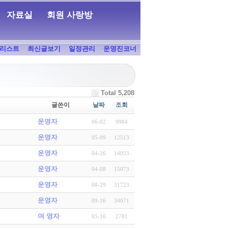
자료실
회원 사랑방
리스트
최신글보기
일정관리
운영진코너
Total 5,208
글쓴이
날짜
조회
운영자
06-02
9984
운영자
05-09
12513
운영자
04-26
14053
운영자
04-08
15073
운영자
08-29
31723
운영자
09-16
34071
여 영자
05-16
2781