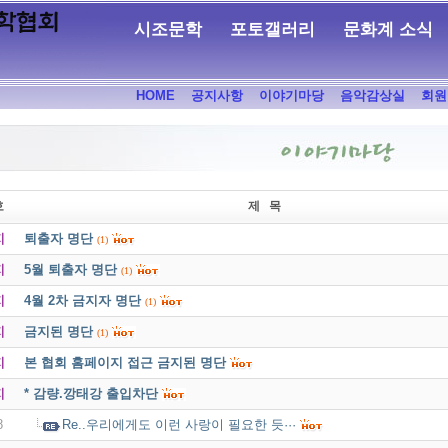
시조문학
포토갤러리
문화계 소식
HOME
공지사항
이야기마당
음악감상실
회원
호
제 목
지
퇴출자 명단
(1)
지
5월 퇴출자 명단
(1)
지
4월 2차 금지자 명단
(1)
지
금지된 명단
(1)
지
본 협회 홈페이지 접근 금지된 명단
지
* 감량.깡태강 출입차단
8
Re..우리에게도 이런 사랑이 필요한 듯···