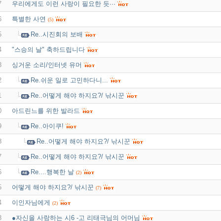
7
우리에게도 이런 사랑이 필요한 듯···
6
특별한 사연
(5)
5
Re..시진회의 보배
4
"스승의 날" 축하드립니다
3
싱거운 소리/인터넷 유머
2
Re.쉬운 일로 고민하다니...
1
Re..어떻게 해야 하지요?/ 낚시꾼
0
아드린느를 위한 발라드
9
Re..아이쿠!
8
Re..어떻게 해야 하지요?/ 낚시꾼
7
Re..어떻게 해야 하지요?/ 낚시꾼
6
Re....행복한 날
(2)
5
어떻게 해야 하지요?/ 낚시꾼
(7)
4
이인자님에게
(2)
3
●자신을 사랑하는 시6 -고 리태극님의 어머님