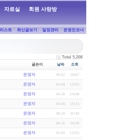
자료실
회원 사랑방
리스트
최신글보기
일정관리
운영진코너
Total 5,208
글쓴이
날짜
조회
운영자
06-02
10047
운영자
05-09
12555
운영자
04-26
14108
운영자
04-08
15115
운영자
08-29
31749
운영자
09-16
34109
운영자
05-09
12555