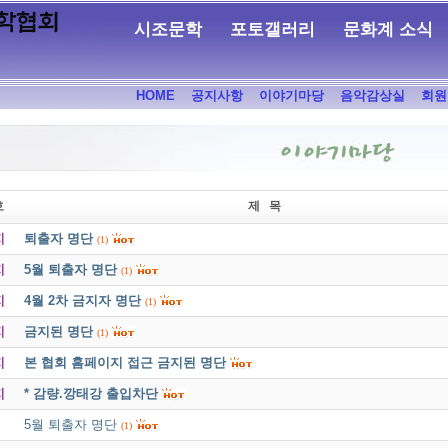
시조문학
포토갤러리
문화계 소식
HOME
공지사항
이야기마당
음악감상실
회원
호
제 목
지
퇴출자 명단
(1)
지
5월 퇴출자 명단
(1)
지
4월 2차 금지자 명단
(1)
지
금지된 명단
(1)
지
본 협회 홈페이지 접근 금지된 명단
지
* 감량.깡태강 출입차단
5월 퇴출자 명단
(1)