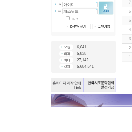
7
6
5
4
3
6,041
2
5,838
1
27,142
5,684,541