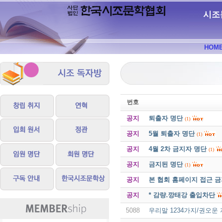
시조
HOM
번호
공지
퇴출자 명단
(1)
공지
5월 퇴출자 명단
(1)
공지
4월 2차 금지자 명단
(1)
공지
금지된 명단
(1)
공지
본 협회 홈페이지 접근 
공지
* 감량.깡태강 출입차단
5088
우리말 1234가지/권오운