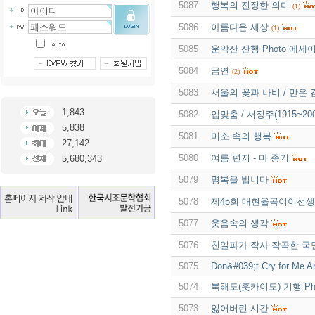
5087
행복의 진정한 의미
(1)
5086
아름다운 세상
(1)
5085
운악산 산행 Photo 에세
5084
금연
(2)
5083
서울의 꽃과 나비 / 만은
1,843
5082
입맞춤 / 서정주(1915~200
5,838
5081
미소 속의 행복
27,142
5080
여름 편지 - 마 종기
5,680,343
5079
명복을 빕니다
5078
제45회 대현율곡이이선생
5077
웃음속의 생각
5076
친일파가 작사 작곡한 국민
5075
Don&#039;t Cry for Me A
5074
북해도(훗카이도) 기행 Pho
5073
잃어버린 시간