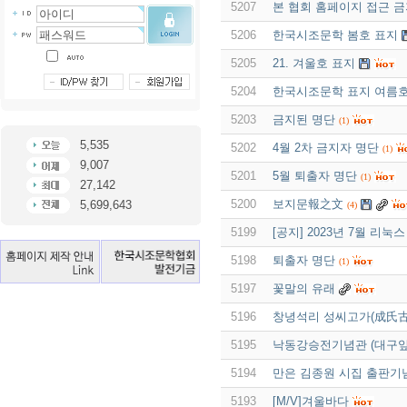
5207
본 협회 홈페이지 접근 
5206
한국시조문학 봄호 표지
5205
21. 겨울호 표지
5204
한국시조문학 표지 여름
5203
금지된 명단
(1)
5,535
5202
4월 2차 금지자 명단
(1)
9,007
5201
5월 퇴출자 명단
(1)
27,142
5200
보지문報之文
5,699,643
(4)
5199
[공지] 2023년 7월 리
5198
퇴출자 명단
(1)
5197
꽃말의 유래
5196
창녕석리 성씨고가(成氏古家
5195
낙동강승전기념관 (대구앞
5194
만은 김종원 시집 출판기념
5193
[M/V]겨울바다