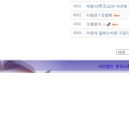
4892
제왕산(帝王山)과 대관령 옛
4891
사랑은 / 조병화
4890
오름왕국
(2)
4889
더운데 알래스카로 구경