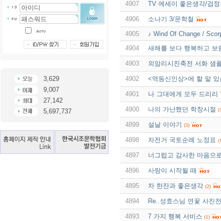
4907
TV 에세이 좋은생각/검
4906
소나기 3/문학철
4905
♪ Wind Of Change / Scor
4904
새해를 보다 행복하고 보
4903
외암리시진축전 서화 샘
3,629
4902
<역동신인상>에 할 말 있
9,007
4901
나 그대에게 모두 드리리
27,142
4900
나의 가난했던 학창시절
(
5,697,737
4899
설날 이야기
(3)
4898
자전거 국토순례 노정표
(
4897
너그럽고 감사한 마음으
4896
사랑이 시작될 때
4895
차 한잔과 좋은생각
(2)
4894
Re..성효스님 연꽃 사진
4893
7 가지 행복 서비스
(1)