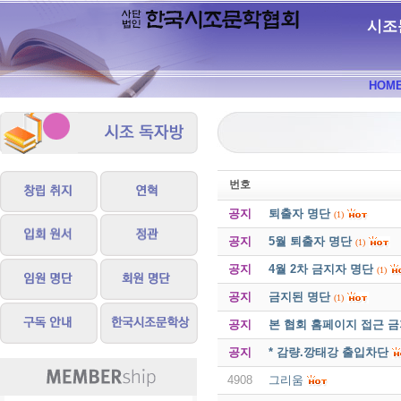
시조
HOM
번호
공지
퇴출자 명단
(1)
공지
5월 퇴출자 명단
(1)
공지
4월 2차 금지자 명단
(1)
공지
금지된 명단
(1)
공지
본 협회 홈페이지 접근 
공지
* 감량.깡태강 출입차단
4908
그리움