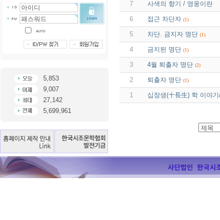
7
사색의 향기 / 영웅이란
6
접근 차단자
(1)
5
차단. 금지자 명단
(1)
4
금지된 명단
(1)
3
4월 퇴출자 명단
(2)
5,853
2
퇴출자 명단
(1)
9,007
1
십장생(十長生) 학 이야기
27,142
5,699,961