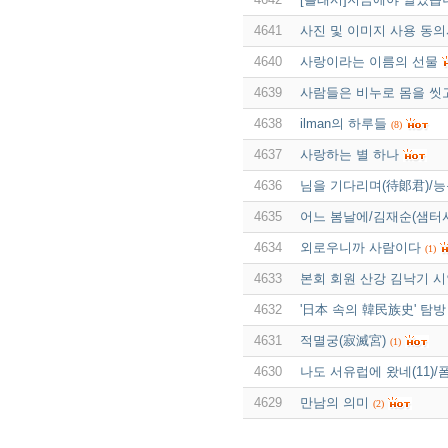
4641
사진 및 이미지 사용 동
4640
사랑이라는 이름의 선물
4639
사람들은 비누로 몸을 씻
4638
ilman의 하루들
(8)
4637
사랑하는 별 하나
4636
님을 기다리며(待郞君)/능
4635
어느 봄날에/김재순(샘터사
4634
외로우니까 사람이다
(1)
4633
본회 회원 산강 김낙기 시
4632
'日本 속의 韓民族史' 탐방 
4631
적멸궁(寂滅宮)
(1)
4630
나도 서유럽에 왔네(11)/폼페
4629
만남의 의미
(2)