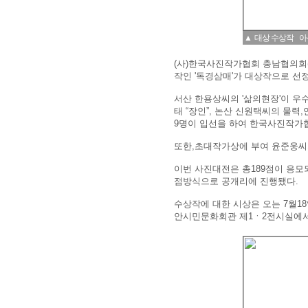
▲ 대상 수상작 아
(사)한국사진작가협회 충남협의회(
작인 '독경삼매'가 대상작으로 선
서산 한용상씨의 '삶의현장'이 우
태 “장인”, 논산 신원택씨의 물력
9명이 입선을 하여 한국사진작가
또한,초대작가상에 부여 윤준웅씨의
이번 사진대전은 총189점이 응모
점방식으로 공개리에 진행됐다.
수상작에 대한 시상은 오는 7월1
안시민문화회관 제1ㆍ2전시실에서