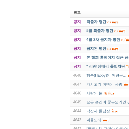
번호
공지
퇴출자 명단
(1)
공지
5월 퇴출자 명단
(1)
공지
4월 2차 금지자 명단
(1)
공지
금지된 명단
(1)
공지
본 협회 홈페이지 접근 
공지
* 감량.깡태강 출입차단
4648
행복(Happy)의 어원은...
4647
가시고기 아빠의 사랑
4646
사랑의 눈
(4)
4645
모든 순간이 꽃봉오리인 
4644
낙산사 돌담장
4643
겨울노래
4642
[플래시]지금에야 알았습