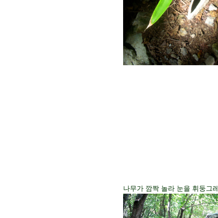
나무가 깜짝 놀라 눈을 휘둥그레