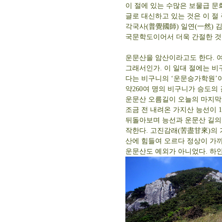
이 절에 있는 수많은 보물급 문
글로 대신하고 있는 것은 이 절
각국사(普覺國師) 일연(一然) 
국문학도이어서 더욱 간절한 것
운문산을 암산이라고도 한다. 여
그래서인가. 이 일대 절에는 비
다는 비구니의 ‘운문승가학원’이
약260여 명의 비구니가 승도의 
운문산 오름길이 오늘의 마지막
조금 전 내려온 가지산 능선이 1
뒤돌아보며 능선과 운문산 길의 
작한다. 고진감래(苦盡甘來)의
산에 힘들여 오르다 정상이 가까
운문산도 예외가 아니었다. 하얀