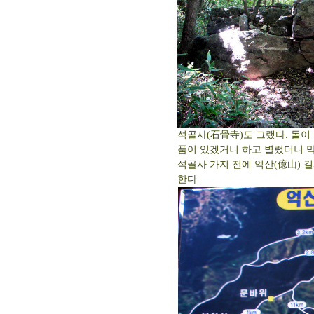
석골사(石骨寺)도 그랬다. 돌이
품이 있겠거니 하고 별렀더니 막
석골사 가지 전에 억산(億山) 
한다.