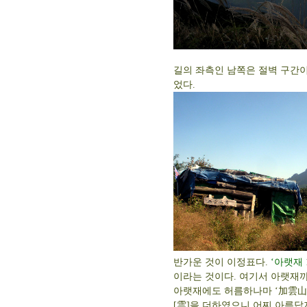
길의 좌측인 남쪽은 절벽 구간
었다.
반가운 것이 이정표다.
‘아랫재 1
이라는 것이다. 여기서 아랫재까
아랫재에도 허름하나마 ‘加雲山房
[雲]을 더하였으니 어찌 아름답