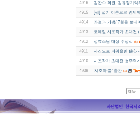
4916
김완수 회원, 김유정기억
4915
[펌] 절기 이론으로 언제
4914
좌절과 기쁨/ 7월을 보내
4913
코레일 시조작가 초대전 
4912
성효스님 대상 수상식
(8)
4911
사진으로 피워올린 佛心 
4910
시조작가 초대전-청주역>
4909
'시조화-봄' 출간
(3)