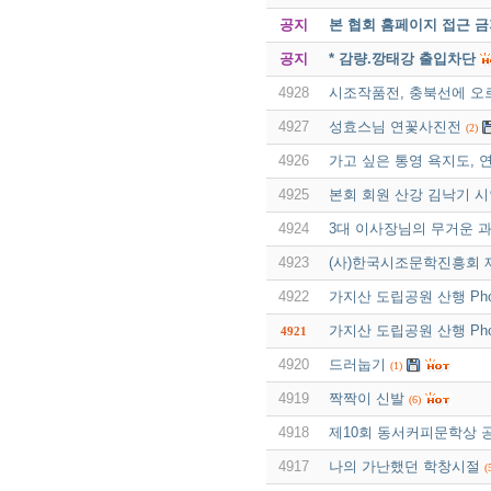
공지
본 협회 홈페이지 접근 
공지
* 감량.깡태강 출입차단
4928
시조작품전, 충북선에 오르다
4927
성효스님 연꽃사진전
(2)
4926
가고 싶은 통영 욕지도, 연
4925
본회 회원 산강 김낙기 시
4924
3대 이사장님의 무거운 
4923
(사)한국시조문학진흥회 
4922
가지산 도립공원 산행 Phot
가지산 도립공원 산행 Phot
4921
4920
드러눕기
(1)
4919
짝짝이 신발
(6)
4918
제10회 동서커피문학상 공모
4917
나의 가난했던 학창시절
(