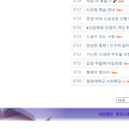
4718
속담 속 꽃말
(2)
4717
시조창 학습 안내
4716
문경 새재 도립공원 산행 P
4715
●신입회원 11명의 개인 
4714
느낄수 있는 사랑
4713
엉성한 동화 / 누구의 삶
4712
가난한 시대에 무엇을 위
4711
김장 무밭에서/김보영
4710
행복의 항아리
4709
동양대학교 시조특강
(1)