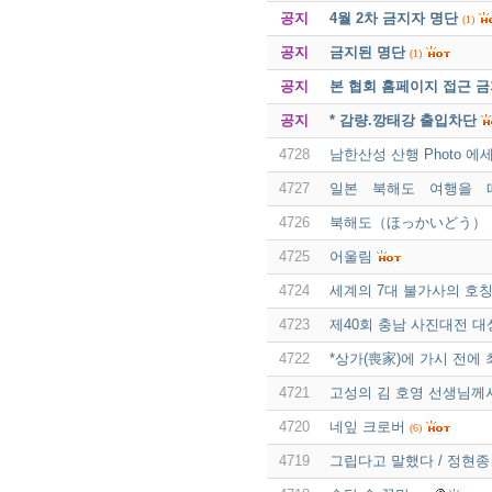
공지
4월 2차 금지자 명단
(1)
공지
금지된 명단
(1)
공지
본 협회 홈페이지 접근 
공지
* 감량.깡태강 출입차단
4728
남한산성 산행 Photo 에
4727
일본 북해도 여행을 
4726
북해도（ほっかいどう） 
4725
어울림
4724
세계의 7대 불가사의 호칭의
4723
제40회 충남 사진대전 대
4722
*상가(喪家)에 가시 전에
4721
고성의 김 호영 선생님께
4720
네잎 크로버
(6)
4719
그립다고 말했다 / 정현종