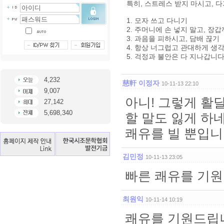
특히, 스트레스 받지 마시고, 
1. 모자 쓰고 다니기
2. 주머니에 손 넣지 말고, 장
3. 과음을 피하시고, 담배 끊기
4. 항상 너그럽고 관대하게 생
5. 걱정과 불안은 다 지나갑니다
4,232
慈軒 이정자
10-11-13 22:10
9,007
아니! 그렇게 활
27,142
5,698,340
할 말도 잃게 하네
쾌유를 빌 뿐입니
김민정
10-11-13 23:05
빠른 쾌유를 기원
최원익
10-11-14 10:19
쾌유를 기원드립니