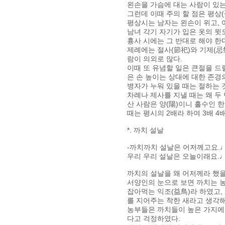
왼손을 가슴에 대는 사람이 있는
그런데 이때 주의 할 점은 평상(
평상시는 남자는 왼손이 위고, 여
남녀 각기 자기가 입은 옷의 윗
흉사 시에는 그 반대로 해야 한다
제례에는 절사(節祀)와 기제(忌
람이 의외로 많다.
이때 또 유념할 일은 큰절을 드
은 손 높이는 상대에 대한 존경
병자가 누워 있을 때는 절하는 
차례나 제사를 지낼 때는 왜 두 
산 사람은 양(陽)이니 홀수인 한
때는 평시의 2배라 하여 3배 4
*. 까치 설날
-까치까치 설날은 어저께고요.♩
우리 우리 설날은 오늘이래요.♩
까치의 설날을 왜 어저께라 했
서양인의 눈으로 보면 까치는 
잡아먹는 익조(益鳥)라 하였고,
를 지어주는 착한 새라고 생각해
농부들은 까치들이 높은 가지에
다고 걱정하였다.