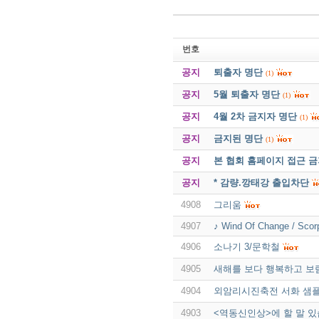
번호
공지
퇴출자 명단
(1)
공지
5월 퇴출자 명단
(1)
공지
4월 2차 금지자 명단
(1)
공지
금지된 명단
(1)
공지
본 협회 홈페이지 접근 
공지
* 감량.깡태강 출입차단
4908
그리움
4907
♪ Wind Of Change / Scor
4906
소나기 3/문학철
4905
새해를 보다 행복하고 보
4904
외암리시진축전 서화 샘
4903
<역동신인상>에 할 말 있