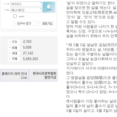
'설'이 되었다고 말하기도 한다.
설을 맞으면 한 살을 먹는다. 
언어학에 모음교체(母音交替,abl
'갓'이 '겉', '맛'이 '멋'으로 
고 말할 수도 있다.
영덕 지방 사람들은 나이가 한 
혹자는 신정, 구정으로 나누는데
설을 비하하기 위해서 우리 민족
4,763
*.왜 1월 1일 설날은 길일(吉日)
5,838
우리나라 명절로는 설, 대보름, 
27,142
있는 절기와 구별되는 날들이다
그러나 오늘날 농경사회에서 산
5,683,263
상실하고 말았다.
거기에다가 서구의 바렌타이데이
었다.
그 명절날을 음양(陰陽)으로 풀
숫자에서 홀수는 양(陽)이요, 짝
홀수(3=1+2, 5=1+4,/3+2, 
였으나 짝수.(2=1+1 양양, 4=
다.
옛사람들이 가장 좋아하는 날은
달의 홀수와 날의 홀수가 같은 
1월 1일이 설이고, 3월 3일이 