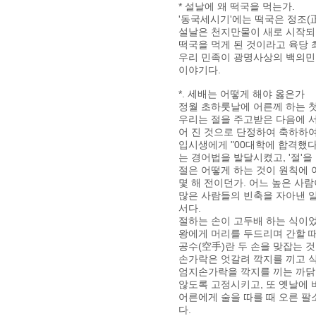
* 설날에 왜 떡국을 먹는가.
'동국세시기'에는 떡국은 정조(
설날은 천지만물이 새로 시작되
떡국을 먹게 된 것이라고 육당 
우리 민족이 광명사상의 백의민
이야기다.
*. 세배는 어떻게 해야 옳은가
정월 초하룻날에 어른께 하는 첫
우리는 절을 주고받은 다음에 서
어 진 것으로 단정하여 축하하여
입시생에게 "00대학에 합격했
는 경어법을 발달시켰고, '절'
절은 어떻게 하는 것이 원칙에 
몇 해 전이던가. 어느 높은 사
많은 사람들의 빈축을 자아낸 
서다.
절하는 손이 고두배 하는 식이었다
왕에게 머리를 두드리며 간할 때
공수(空手)란 두 손을 맞잡는 
손가락은 엇갈려 깍지를 끼고 식
엄지손가락을 깍지를 끼는 까닭은
않도록 고정시키고, 또 옛날에 
어른에게 술을 따를 때 오른 팔
다.