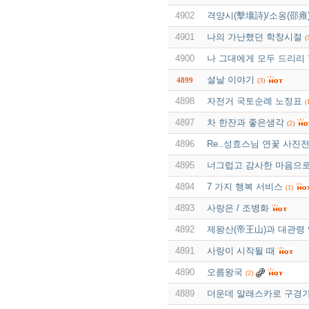
4902
격양시(擊壤詩)/소옹(邵雍
4901
나의 가난했던 학창시절
(
4900
나 그대에게 모두 드리리
설날 이야기
4899
(3)
4898
자전거 국토순례 노정표
(
4897
차 한잔과 좋은생각
(2)
4896
Re..성효스님 연꽃 사진
4895
너그럽고 감사한 마음으
4894
7 가지 행복 서비스
(1)
4893
사랑은 / 조병화
4892
제왕산(帝王山)과 대관령 옛
4891
사랑이 시작될 때
4890
오름왕국
(2)
4889
더운데 알래스카로 구경