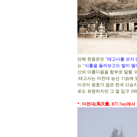
만해 한용운은
"태고사를 보지 
는
“사흘을 둘러보고도 발이 떨
산의 아름다움을 함부로 말할 수
.태고사는 마천대 능선 기슭에 
이곳이 원효가 꼽은 한국 12승
로도 유명하지만 그 절 입구 10
*. 마천대(馬天臺, 877.7m)에서