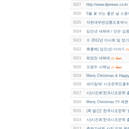
5027
http://www.djenews
5026
5월 꽃 피는 좋은 날 소
5025
자헌대부판강릉도호부사 
5024
임진년 새해에 / 만은 김
5023
※ 2012년 이사회 및 정
5022
흑룡해( 임진년) 이야기
(5)
5021
희망찬 새해에
(2)
5020
오병두 사백님
(1)
5019
Merry Christmas & Happ
5018
새아침에/ 시조문학진흥회
5017
사)시진회'한국시조문학 
5016
Merry Christmas !!!
5015
(축 발간)‘ 한국시조문학’
5014
사)시진회'한국시조문학 
5013
출판기념회 사진 일부 올