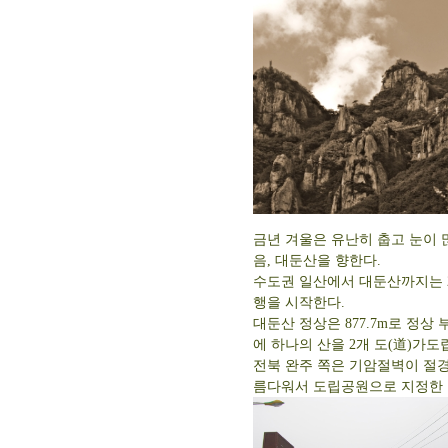
금년 겨울은 유난히 춥고 눈이 
음, 대둔산을 향한다.
수도권 일산에서 대둔산까지는 23
행을 시작한다.
대둔산 정상은 877.7m로 정상
에 하나의 산을 2개 도(道)가
전북 완주 쪽은 기암절벽이 절
름다워서 도립공원으로 지정한 