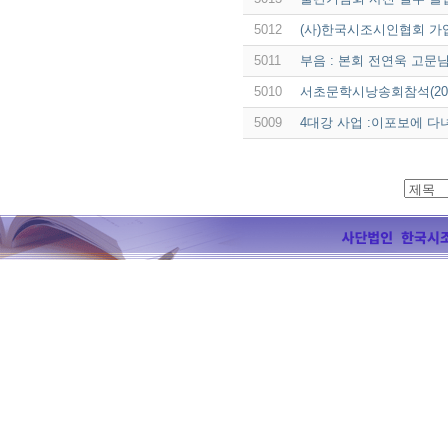
5012
(사)한국시조시인협회 가
5011
부음 : 본회 전연욱 고문
5010
서초문학시낭송회참석(2011.
5009
4대강 사업 :이포보에 다