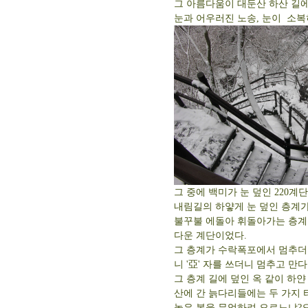
그 아름다움이 대둔산 하산 길에
눈과 어우러진 노송, 눈이 소복
그 중에 백미가 눈 덮인 220계
내림길의 하얗게 눈 덮인 층계
불꾸불 에돌아 휘돌아가는 층계는
다운 계단이었다.
그 층계가 수락폭포에서 멈추더
니 '亞' 자를 쓰더니 멈추고 만다
그 층계 길에 덮인 옥 같이 하얀
산에 간 늙다리들에는 두 가지 
높은 봉을 무엇하려 오르느냐?오