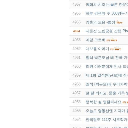
4967
황희의 시조는 물론 한문
4966
하루 검색자 수 300명은?
4965
영혼의 모음 -법정
대둔산 도립공원 산행 Pho
4964
4963
네잎 크로버
(6)
4962
대보름 이야기
(3)
4961
일석 박근모님 배 전국 
4960
회원 여러분에게 인사 드
4959
제 1회 일석(박근모)배
4958
일석 (박근모)배 수리가
4957
설 잘 쇠시고, 문운 가득
4956
행복한 설 명절되세요
(8)
4955
오늘도 영동선엔 기차가 
4954
한국철도 111주 시조작가