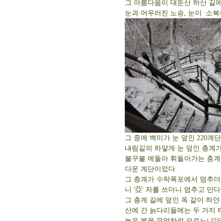
그 아름다움이 대둔산 하산 길에
눈과 어우러진 노송, 눈이 소복
그 중에 백미가 눈 덮인 220계
내림길의 하얗게 눈 덮인 층계
불꾸불 에돌아 휘돌아가는 층계는
다운 계단이었다.
그 층계가 수락폭포에서 멈추더
니 '亞' 자를 쓰더니 멈추고 만다
그 층계 길에 덮인 옥 같이 하얀
산에 간 늙다리들에는 두 가지 
높은 봉을 무엇하려 오르느냐?오