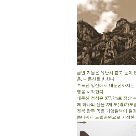
금년 겨울은 유난히 춥고 눈이 
음, 대둔산을 향한다.
수도권 일산에서 대둔산까지는 23
행을 시작한다.
대둔산 정상은 877.7m로 정상
에 하나의 산을 2개 도(道)가
전북 완주 쪽은 기암절벽이 절
름다워서 도립공원으로 지정한 