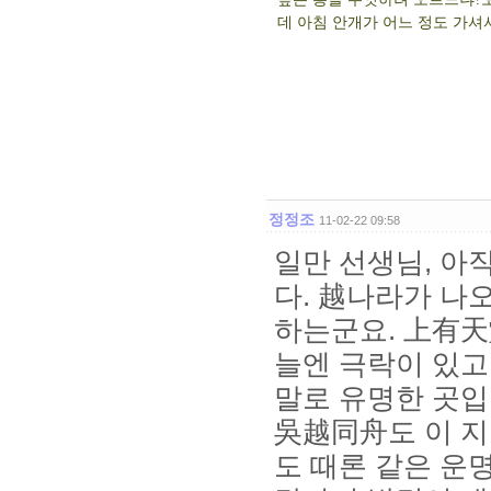
데 아침 안개가 어느 정도 가셔
정정조
11-02-22 09:58
일만 선생님, 아
다. 越나라가 나
하는군요. 上有天
늘엔 극락이 있고
말로 유명한 곳입
吳越同舟도 이 지
도 때론 같은 운