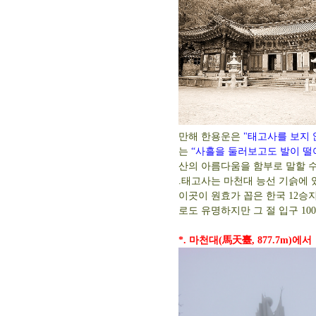
만해 한용운은
"태고사를 보지 
는
“사흘을 둘러보고도 발이 떨
산의 아름다움을 함부로 말할 수
.태고사는 마천대 능선 기슭에 
이곳이 원효가 꼽은 한국 12승
로도 유명하지만 그 절 입구 10
*. 마천대(馬天臺, 877.7m)에서