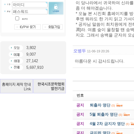
이 당나라에서 귀국하여 신라를 
좀 더 해야겠습니다.
* 오늘 본 시진회 홈페이지를 방
후엔 뭐라도 한 가지 읽고 가셔
* 공자님 말씀이 최치원에게 전
凋]라. 여름 숲이 울창할 땐 송
지요. 그래서 송백을 군자의 모
3,802
오병두
11-06-19 20:26
9,007
27,142
아름다운 시 감사드립니다.
5,697,910
번호
공지
퇴출자 명단
(1)
공지
5월 퇴출자 명단
(1)
공지
4월 2차 금지자 명단
(1)
공지
금지된 명단
(1)