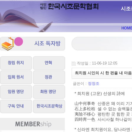
시조
HOM
작성일 : 11-06-19 12:05
최치원 시인의 시 한 편을 내 마
글쓴이 :
정정조
* 최치원 (고운) 선생의 詩에
山中何事奇 산중은 왜 이리 기
石上多松栢 셀 수 없는 송백들은
夷險不移心 평탄한 곳 험한 곳
四時靑一色 사시사철 하나같이 
* 신라엔 최치원이요, 당나라엔 