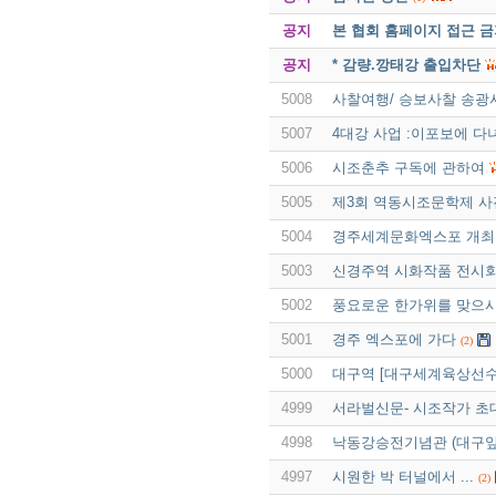
공지
본 협회 홈페이지 접근 
공지
* 감량.깡태강 출입차단
5008
사찰여행/ 승보사찰 송광
5007
4대강 사업 :이포보에 다
5006
시조춘추 구독에 관하여
5005
제3회 역동시조문학제 사
5004
경주세계문화엑스포 개최
5003
신경주역 시화작품 전시회
5002
풍요로운 한가위를 맞으시
5001
경주 엑스포에 가다
(2)
5000
대구역 [대구세계육상선수
4999
서라벌신문- 시조작가 초
4998
낙동강승전기념관 (대구앞
4997
시원한 박 터널에서 ...
(2)