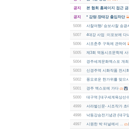
공지
본 협회 홈페이지 접근 
공지
* 감량.깡태강 출입차단
5008
사찰여행/ 승보사찰 송광
5007
4대강 사업 :이포보에 다
5006
시조춘추 구독에 관하여
5005
제3회 역동시조문학제 사
5004
경주세계문화엑스포 개최
5003
신경주역 시화작품 전시회
5002
풍요로운 한가위를 맞으시
5001
경주 엑스포에 가다
(2)
5000
대구역 [대구세계육상선수
4999
서라벌신문- 시조작가 초
4998
낙동강승전기념관 (대구앞
4997
시원한 박 터널에서 ...
(2)