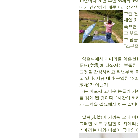
10년이나 20년 후면 85세와
내가 건강하기 때문이라 생각한
그런 
제일 처
죽으면 
그 부모
그 납골
“조부모
약혼식에서 카메라를 약혼선물로
문단(文壇)에 나와서는 부족한
그것을 완성하려고 작년부터 동
고 있다. 지금 내가 구입한 ‘N
添花)가 아닌가.
나는 이로써 고마운 분들의 기
를 갖게 된 것이다. ‘시간이 
과 노력을 필요해서 하는 말이
말복(末伏)이 가까워 오니 여
그러면 새로 구입한 이 카메라
카메라는 나와 더불어 국내외 