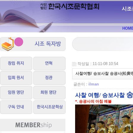
시조
HOM
작성일 : 11-11-08 10:54
사찰여행/ 승보사찰 송광사(松廣寺
글쓴이 :
ilman
송
사찰 여행/ 승보사찰
*. 송광사의 아침 예불