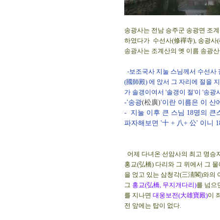
송광사는 전남 승주군 송광면 조계
하였다가 수선사(修禪寺), 송광사
송광사는 조계산의 옛 이름 송광산
-보조국사 지눌 스님께서 수선사 절
(國師殿) 에 앉서 그 자리에 절을 
가 솔갱이여서 '솔갱이 절'이 '송광
-'송광
(松廣)
'이란 이름은 이 산
- 지눌 이후 큰 스님 18명의 
파자해보면 '十 + 八+ 公' 이니 
-이상 '송광
어제 다녀온 선암사의 최고 명승지
홍교(弘橋) 다리와 그 위에서 그 
을 얹고 있는 삼청각(三淸閣)와의
그
홍교(弘橋, 무지개다리)
를 넘으
를 지나면
대웅보전(大雄寶殿)
이 
전 앞에는 탑이 없다.