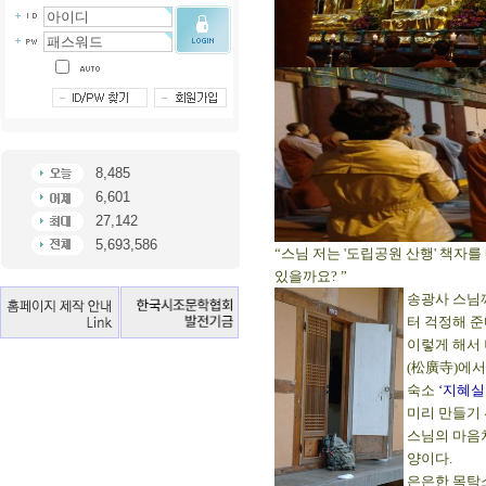
8,485
6,601
27,142
5,693,586
“스님 저는 '도립공원 산행' 책자
있을까요? ”
송광사 스님
터 걱정해 준
이렇게 해서 
(松廣寺)에
숙소
‘지혜실
미리 만들기 
스님의 마음처
양이다.
은은한 목탁소