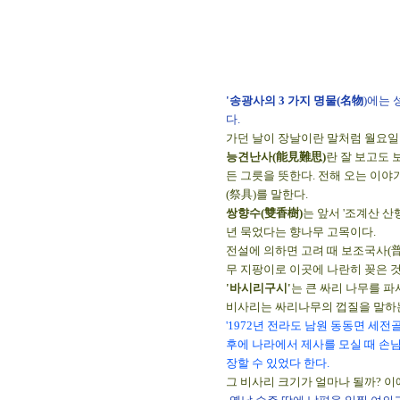
'송광사의 3 가지 명물(名物
)에는
다.
가던 날이 장날이란 말처럼 월요일
능견난사(能見難思)
란 잘 보고도
든 그릇을 뜻한다. 전해 오는 이
(祭具)를 말한다.
쌍향수(雙香樹)
는 앞서 '조계산 산
년 묵었다는 향나무 고목이다.
전설에 의하면 고려 때 보조국사(普
무 지팡이로 이곳에 나란히 꽂은 것
'바시리구시'
는 큰 싸리 나무를 파
비사리는 싸리나무의 껍질을 말하는 
'1972년 전라도 남원 동동면 세
후에 나라에서 제사를 모실 때 손님
장할 수 있었다 한다.
그 비사리 크기가 얼마나 될까? 이