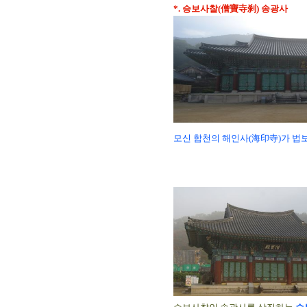
*. 승보사찰(僧寶寺刹) 송광사
모신 합천의 해인사(海印寺)가 법