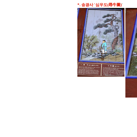
*. 송광사 '심우도(尋牛圖)
'