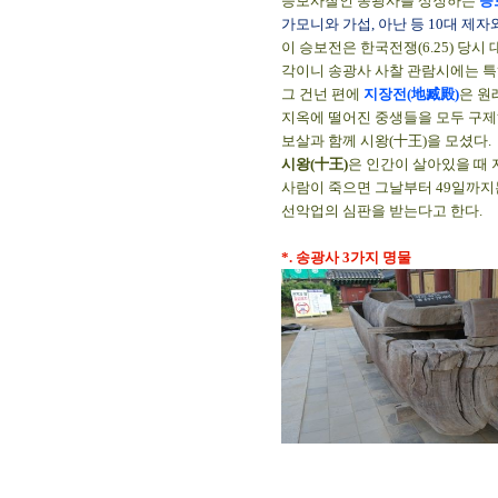
승보사찰인 송광사를 상징하는
승
가모니와 가섭, 아난 등 10대 제자와
이 승보전은 한국전쟁(6.25) 당
각이니 송광사 사찰 관람시에는 특
그 건넌 편에
지장전(地臧殿)
은 원
지옥에 떨어진 중생들을 모두 구제
보살과 함께 시왕(十王)을 모셨다.
시왕(十王)
은 인간이 살아있을 때 
사람이 죽으면 그날부터 49일까지는 
선악업의 심판을 받는다고 한다.
*. 송광사 3가지 명물