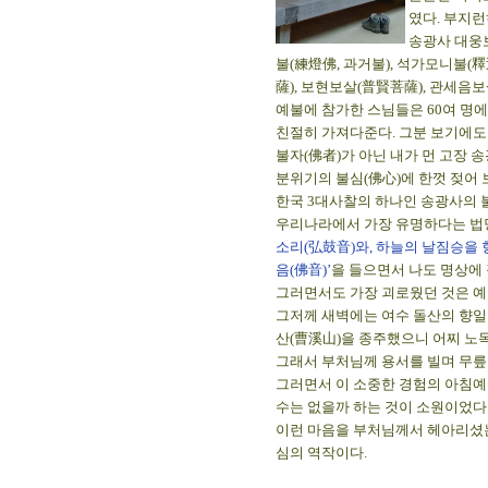
였다. 부지
송광사 대웅
불(練燈佛, 과거불), 석가모니불(
薩), 보현보살(普賢菩薩), 관세음
예불에 참가한 스님들은 60여 명에
친절히 가져다준다. 그분 보기에도 
불자(佛者)가 아닌 내가 먼 고장
분위기의 불심(佛心)에 한껏 젖어 
한국 3대사찰의 하나인 송광사의 불
우리나라에서 가장 유명하다는 법
소리(弘鼓音)와, 하늘의 날짐승을 
음(佛音)’
을 들으면서 나도 명상에
그러면서도 가장 괴로웠던 것은 예
그저께 새벽에는 여수 돌산의 향일
산(曹溪山)을 종주했으니 어찌 노
그래서 부처님께 용서를 빌며 무릎을
그러면서 이 소중한 경험의 아침예불
수는 없을까 하는 것이 소원이었다
이런 마음을 부처님께서 헤아리셨는지 
심의 역작이다.