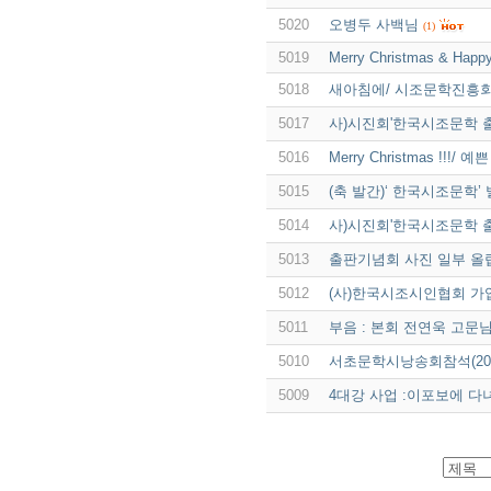
5020
오병두 사백님
(1)
5019
Merry Christmas & Happ
5018
새아침에/ 시조문학진흥회
5017
사)시진회'한국시조문학 
5016
Merry Christmas !!!
5015
(축 발간)‘ 한국시조문학’
5014
사)시진회'한국시조문학 
5013
출판기념회 사진 일부 올
5012
(사)한국시조시인협회 가
5011
부음 : 본회 전연욱 고문
5010
서초문학시낭송회참석(2011.
5009
4대강 사업 :이포보에 다