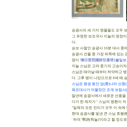
송광사의 세 가지 명물들도 모두 
그 유명한 보조국사 지눌의 영정이 
다.
승보 사찰인 송광사 16분 대사 중
송광사 건물 중 가장 뒤쪽에 있는 
명이
'佛日普照國師甘露塔'(불일
지눌 스님은 고려 중기의 고승이자 
스님은 태어날 때부터 허약하고 병
다. 그후 병이 나았으므로 8세 때 
스님은 평생 동안 당(唐)나라 선종
육조대사가 머물었던 조계 보림사(
말년에 송광사에서 새로운 선풍을 
다가 한 제자가 " 스님의 병환이 
"일체의 모든 진리가 모두 이 속에 
현대 송광사를 빛낸 큰 스님 효봉(
' 하여 '學訥(학눌)'이라고 할 정도