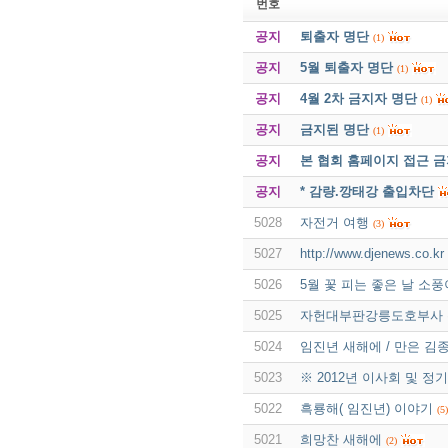
번호
공지
퇴출자 명단
(1)
공지
5월 퇴출자 명단
(1)
공지
4월 2차 금지자 명단
(1)
공지
금지된 명단
(1)
공지
본 협회 홈페이지 접근 
공지
* 감량.깡태강 출입차단
5028
자전거 여행
(3)
5027
http://www.djenews
5026
5월 꽃 피는 좋은 날 소
5025
자헌대부판강릉도호부사 
5024
임진년 새해에 / 만은 김
5023
※ 2012년 이사회 및 정
5022
흑룡해( 임진년) 이야기
(5)
5021
희망찬 새해에
(2)