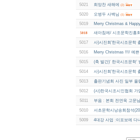
5021
희망찬 새해에
(2)
5020
오병두 사백님
(1)
5019
Merry Christmas & Happ
새아침에/ 시조문학진흥회
5018
5017
사)시진회'한국시조문학 
5016
Merry Christmas !!!
5015
(축 발간)‘ 한국시조문학’
5014
사)시진회'한국시조문학 
5013
출판기념회 사진 일부 올
5012
(사)한국시조시인협회 가
5011
부음 : 본회 전연욱 고문
5010
서초문학시낭송회참석(2011.
5009
4대강 사업 :이포보에 다