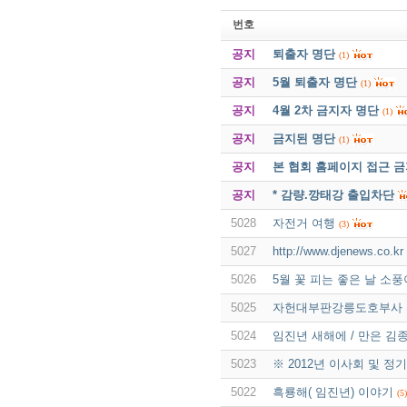
번호
공지
퇴출자 명단
(1)
공지
5월 퇴출자 명단
(1)
공지
4월 2차 금지자 명단
(1)
공지
금지된 명단
(1)
공지
본 협회 홈페이지 접근 
공지
* 감량.깡태강 출입차단
5028
자전거 여행
(3)
5027
http://www.djenews
5026
5월 꽃 피는 좋은 날 소
5025
자헌대부판강릉도호부사 
5024
임진년 새해에 / 만은 김
5023
※ 2012년 이사회 및 정
5022
흑룡해( 임진년) 이야기
(5)