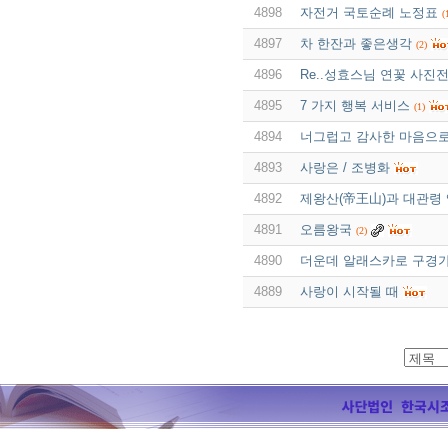
4898
자전거 국토순례 노정표
(
4897
차 한잔과 좋은생각
(2)
4896
Re..성효스님 연꽃 사진
4895
7 가지 행복 서비스
(1)
4894
너그럽고 감사한 마음으
4893
사랑은 / 조병화
4892
제왕산(帝王山)과 대관령 옛
4891
오름왕국
(2)
4890
더운데 알래스카로 구경
4889
사랑이 시작될 때