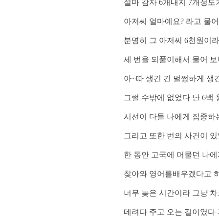
설마 감자
6
개내지
7
개정도
아저씨 얼마예요
?
라고 물
분명히 그 아저씨
6
천원이라
세 번을 되풀이해서 물어 보
아
~따
생긴 건 멀쩡하게 생
그럴 수밖에 없었다 난
6
백 
시선이 다들 나에게 집중하
그리고 또한 번의 사건이 
한 동안 고국에 머물던 나에
찾아와 영어를배우겠다고 하
너무 늦은 시간이라 그냥 차
데려다 주고 오는 길이였다