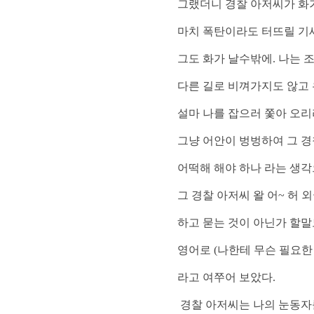
그랬더니 경찰 아저씨가 화
마치 폭탄이라도 터뜨릴 
그도 화가 날수밖에
.
나는 
다른 길로 비껴가지도 않고 
설마 나를 잡으러 쫓아 오
그냥 어안이 벙벙하여 그 경
어떡해 해야 하나
라는 생각
그 경찰 아저씨 왈 어
~
허 
하고 묻는 것이 아닌가 할말
영어로
(
나한테 무슨 필요한
라고 여쭈어 보았다
.
경찰 아저씨는 나의 눈동자