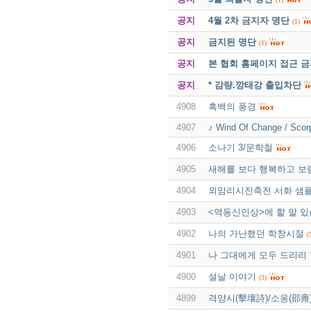
공지
4월 2차 금지자 명단
(1)
공지
금지된 명단
(1)
공지
본 협회 홈페이지 접근 
공지
* 감량.깡태강 출입차단
4908
흑백의 풍경
4907
♪ Wind Of Change / Scor
4906
소나기 3/문학철
4905
새해를 보다 행복하고 보
4904
외암리시진축전 서화 샘
4903
<역동신인상>에 할 말 있
4902
나의 가난했던 학창시절
(
4901
나 그대에게 모두 드리리
4900
설날 이야기
(3)
4899
격양시(擊壤詩)/소옹(邵雍