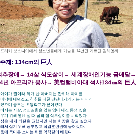
프리카 보스니아에서 청소년들에게 기술을 14년간 기르친 김해영씨
* 주제: 134cm의 巨人
척추장애→ 14살 식모살이→ 세계장애인기능 금메달→
14년 아프리카 봉사→ 美컬럼비아대 석사134㎝의 巨人
아이가 딸이라 화가 난 아버지는 만취해 아이를
바닥에 내던졌고 척추를 다친 갓난아기의 키는 더디게
랐으며 공부는 초등학교가 끝이었다.
버지는 자살, 정신질환을 앓는 엄마 대신 동생 넷을
우기 위해 열네 살 때 남의 집 식모살이를 시작했다.
상은 내게 좌절을 권했지만 나는 희망을 찾고 싶었다.
래서 살기 위해 공부했고 직업훈련원에 들어갔다.
움에 목마른 소녀는 뭐든 악착같이 배웠다.