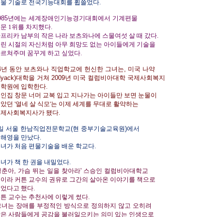
물 기술로 전국기능대회를 휩쓸었다.
985년에는 세계장애인기능경기대회에서 기계편물
문 1위를 차지했다.
프리카 남부의 작은 나라 보츠와나에 스물여섯 살 때 갔다.
린 시절의 자신처럼 아무 희망도 없는 아이들에게 기술을
르쳐주며 꿈꾸게 하고 싶었다.
4년 동안 보츠와나 직업학교에 헌신한 그녀는, 미국 나약
Nyack)대학을 거쳐 2009년 미국 컬럼비아대학 국제사회복지
학원에 입학한다.
인집 창문 너머 교복 입고 지나가는 아이들만 보면 눈물이
았던 '열네 살 식모'는 이제 세계를 무대로 활약하는
제사회복지사가 됐다.
일 서울 한남직업전문학교(현 중부기술교육원)에서
해영을 만났다.
녀가 처음 편물기술을 배운 학교다.
녀가 책 한 권을 내밀었다.
청춘아, 가슴 뛰는 일을 찾아라' 스승인 컬럼비아대학교
이라 커튼 교수의 권유로 그간의 살아온 이야기를 책으로
었다고 했다.
튼 교수는 추천사에 이렇게 썼다.
그녀는 장애를 부정적인 방식으로 정의하지 않고 오히려
은 사람들에게 공감을 불러일으키는 의미 있는 인생으로