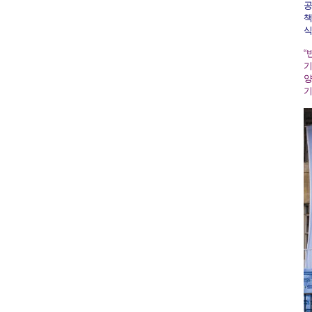
공
책
식
“
기
양
기