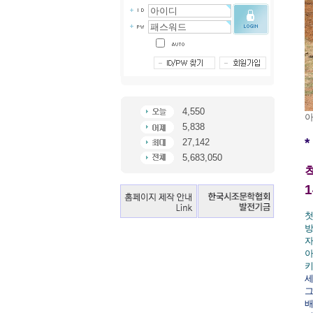
4,550
아
5,838
27,142
5,683,050
첫
방
자
아
키
세
그
배