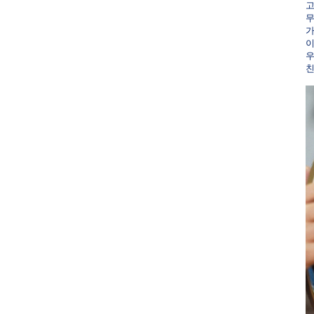
고
무
가
이
우
친