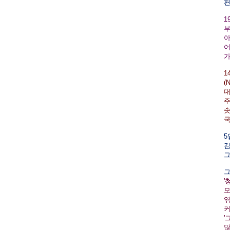
편
1
부
아
어
가
1
(
대
주
솟
국
5
김
그
그
'
모
엮
커
'
많