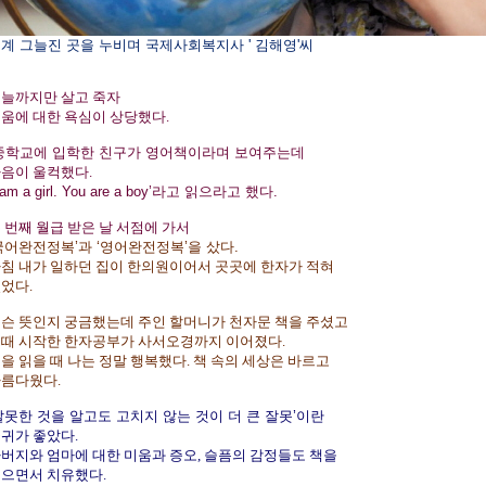
계 그늘진 곳을 누비며 국제사회복지사 ' 김해영'씨
늘까지만 살고 죽자
움에 대한 욕심이 상당했다.
중학교에 입학한 친구가 영어책이라며 보여주는데
음이 울컥했다.
I am a girl. You are a boy’라고 읽으라고 했다.
 번째 월급 받은 날 서점에 가서
국어완전정복’과 ‘영어완전정복’을 샀다.
침 내가 일하던 집이 한의원이어서 곳곳에 한자가 적혀
었다.
슨 뜻인지 궁금했는데 주인 할머니가 천자문 책을 주셨고
때 시작한 한자공부가 사서오경까지 이어졌다.
을 읽을 때 나는 정말 행복했다. 책 속의 세상은 바르고
름다웠다.
잘못한 것을 알고도 고치지 않는 것이 더 큰 잘못’이란
귀가 좋았다.
버지와 엄마에 대한 미움과 증오, 슬픔의 감정들도 책을
으면서 치유했다.