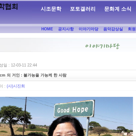
시조문학
포토갤러리
문화계 소식
HOME
공지사항
이야기마당
음악감상실
회원
일 : 12-03-11 22:44
4cm 의 거인 : 불가능을 가능케 한 사람
 :
(사)시진회