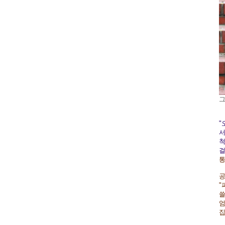
그
"
서
척
걸
통
공
"
쓸
엄
집