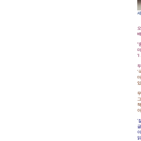
세
오
배
“
마
‘
두
‘
마
있
무
그
책
아
‘
글
아
읽