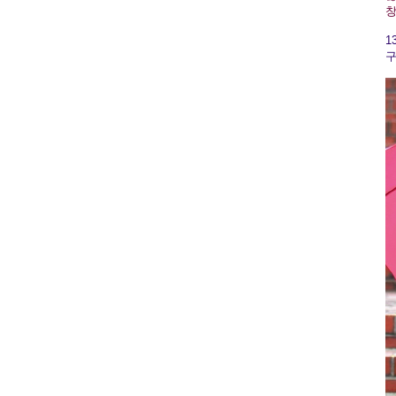
창
1
구