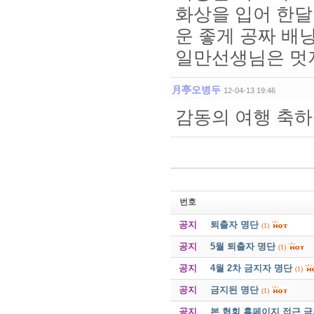
화상을 입어 한달
운 좋게 공짜 배
일만선생님은 멋져버려
月亭오병두
12-04-13 19:46
감동의 여행 축하
번호
공지
퇴출자 명단
(1)
공지
5월 퇴출자 명단
(1)
공지
4월 2차 금지자 명단
(1)
공지
금지된 명단
(1)
공지
본 협회 홈페이지 접근 