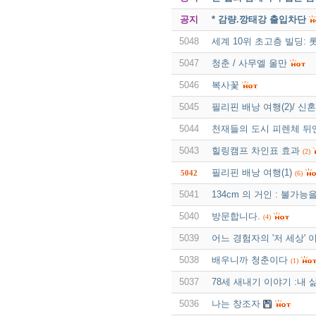
공지
* 감량.깡태강 출입차단
5048
세계 10위 초고층 빌딩: 
5047
청춘 / 사무엘 울만
5046
복사꽃
5045
필리핀 배낭 여행(2)/ 신혼
5044
천재들의 도시 피렌체 뒤
5043
힐링캠프 차인표 효과
(2)
필리핀 배낭 여행(1)
5042
(6)
5041
134cm 의 거인 : 불가능
5040
방문합니다.
(4)
5039
어느 경험자의 '저 세상' 
5038
배우니까 청춘이다
(1)
5037
78세 새내기 이야기 :내 
5036
나는 창조자