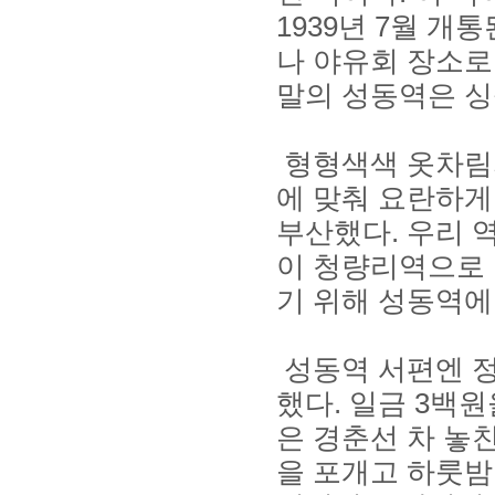
1939년 7월 개
나 야유회 장소로 
말의 성동역은 싱
형형색색 옷차림
에 맞춰 요란하게
부산했다. 우리 역
이 청량리역으로 
기 위해 성동역에
성동역 서편엔 
했다. 일금 3백
은 경춘선 차 놓
을 포개고 하룻밤