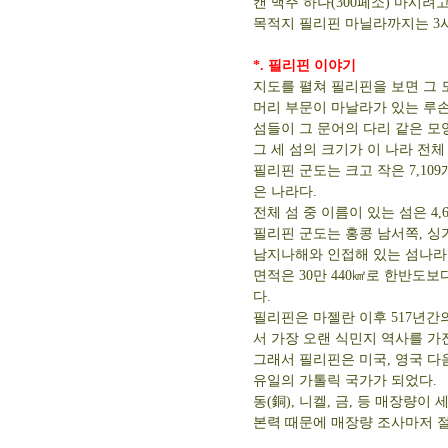
캔 맥주 하나(300페소) 마시려
목적지 필리핀 마닐라까지는 3시
*. 필리핀 이야기
지도를 펼쳐 필리핀을 보면 그 
머리 부문이 마날라가 있는 루손 섬
섬들이 그 문어의 다리 같은 모
그 세 섬의 크기가 이 나라 전체
필리핀 군도는 크고 작은 7,10
은 나라다.
전체 섬 중 이름이 있는 섬은 4,
필리핀 군도는 홍콩 남서쪽, 싱
남지나해와 인접해 있는 섬나라
면적은 30만 440㎢로 한반도보다
다.
필리핀은 마젤란 이후 517년간
서 가장 오랜 식민지 역사를 가
그래서 필리핀은 미국, 영국 다
유일의 가톨릭 국가가 되었다.
동(銅), 니켈, 금, 등 매장량
본력 때문에 매장량 조사마저 