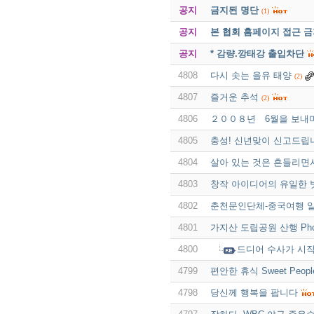
공지
금지된 명단
(1)
공지
본 협회 홈페이지 접근 
공지
* 감량.깡태강 출입차단
4808
다시 솟는 을유 태양
(2)
4807
즐거운 추석
(2)
4806
２００８년 6월을 보내
4805
충성! 신년맞이 신고드립
4804
살아 있는 것은 흔들리면
4803
창작 아이디어의 유일한 
4802
춘천문인단체-중국여행 
4801
가지산 도립공원 산행 Phot
4800
드디어 수사가 시
4799
편안한 휴식 Sweet Peop
4798
당신께 행복을 팝니다