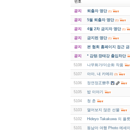
번호
공지
퇴출자 명단
(1)
공지
5월 퇴출자 명단
(1)
공지
4월 2차 금지자 명단
(1)
공지
금지된 명단
(1)
공지
본 협회 홈페이지 접근 
공지
* 감량.깡태강 출입차단
5108
나무화가/이순화 작품
5107
아아, 내 카메라
(3)
5106
정연정正戀亭
5105
밥 이야기
5104
청 춘
5103
열어보지 않은 선물
5102
Hideyo Takakuwa 의 
5101
동남아 여행 Photo 에세이