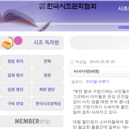
시조
HOM
작성일 : 04-03-18 06:20
서너/너덧(네댓)
글쓴이 :
우리말 바루기
"예전 동네 구멍가게는 서민들의
그곳에서 아이들은 온갖 군것질
장이 서지 않을 때엔 두부.콩나
그런 구멍가게가 수퍼마켓.할인
밀려 점차 사라지고 있다.
대형 할인점이 소비자들에게 항상
만 필요한 물품인데 일부는 '세네