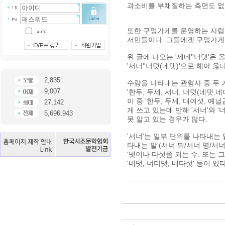
과소비를 부채질하는 측면도 없
또한 구멍가게를 운영하는 사람
서민들이다. 그들에겐 구멍가게가
위 글에 나오는 '세네''너댓'은
'서너''너덧(네댓)'으로 해야 옳다
2,835
수량을 나타내는 관형사 중 두
9,007
'한두, 두세, 서너, 너덧(네댓.
이 중 '한두, 두세, 대여섯, 
27,142
게 쓰고 있는데 반해 '서너'와 '너덧
5,696,943
못 알고 있는 경우가 많다.
'서너'는 일부 단위를 나타내는 
타내는 말'(서너 되/서너 명/서너
'넷이나 다섯쯤 되는 수. 또는 그
'네댓, 너더댓, 네다섯' 등이 있다