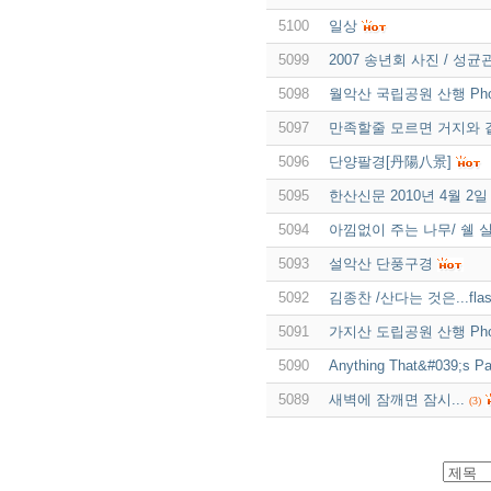
5100
일상
5099
2007 송년회 사진 / 성
5098
월악산 국립공원 산행 Pho
5097
만족할줄 모르면 거지와 
5096
단양팔경[丹陽八景]
5095
한산신문 2010년 4월 2일
5094
아낌없이 주는 나무/ 쉘
5093
설악산 단풍구경
5092
김종찬 /산다는 것은...fla
5091
가지산 도립공원 산행 Phot
5090
Anything That&#039;s
5089
새벽에 잠깨면 잠시...
(3)