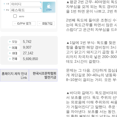
▲평균 2번 근무- 40여명의 
자부심을 갖게 되는 독도 경비대
을 1번 하면 운이 나쁘고, 2번
2번째 독도에 들어온 조현신 수
는데 독도근무를 하면서 많은 
스럽다"고 은근히 자부심을 드
5,742
▲1달에 1번 부식- 독도를 찾은
항을 출발한 해양 경비정이 3시
9,007
고기 닭고기 돼지고기 곱창 등 각
27,142
리까지 차곡차곡 넣은 200~3
5,699,850
데도 2시간이 걸렸다.
문제는 그 다음. 간단하게 점심
개 계단길로 30~40㎏의 냉동
8~10분이 걸리는 거리. 모든 
▲바다와 갈매기- 독도경비대의 
서 보초를 선다. 독도 주위의 
는 외로움에 더해 추위와의 싸움
가 거칠어진다"고 말했다. 추운
을 자아낸다. 보초를 서는 동안
의 환한 불빛이 혈기 넘치는 젊