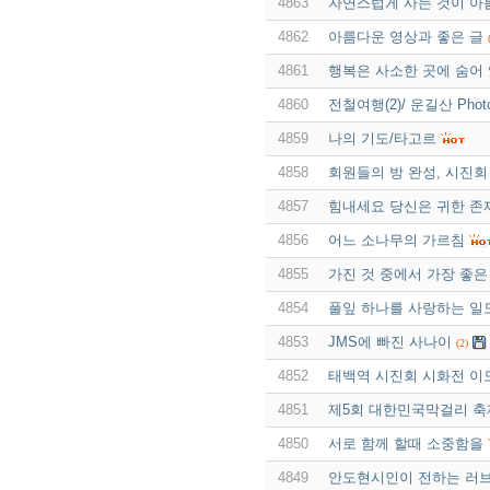
4863
자연스럽게 사는 것이 아
4862
아름다운 영상과 좋은 글
4861
행복은 사소한 곳에 숨어
4860
전철여행(2)/ 운길산 Pho
4859
나의 기도/타고르
4858
회원들의 방 완성, 시진회
4857
힘내세요 당신은 귀한 
4856
어느 소나무의 가르침
4855
가진 것 중에서 가장 좋은
4854
풀잎 하나를 사랑하는 일
4853
JMS에 빠진 사나이
(2)
4852
태백역 시진회 시화전 이
4851
제5회 대한민국막걸리 축
4850
서로 함께 할때 소중함을
4849
안도현시인이 전하는 러