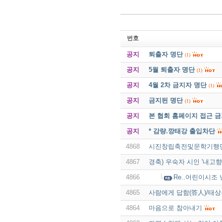
번호
공지
퇴출자 명단
(1)
공지
5월 퇴출자 명단
(1)
공지
4월 2차 금지자 명단
(1)
공지
금지된 명단
(1)
공지
본 협회 홈페이지 접근 
공지
* 감량.깡태강 출입차단
4868
시진창립축전및문학기행
4867
경축) 우숙자 시인 '내고향
4866
Re..어린이시조
4865
사람에게 답함(答人)/태상
4864
마음으로 참아내기