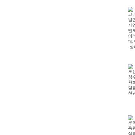
고려
일만
자
발
이리
*일
-상
도선
성수
환
일
천
무학
용왕
삼