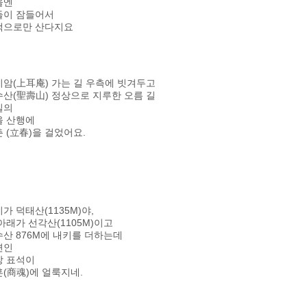
울엔
들이 잠들어서
색으로만 산다지요
암(上耳庵) 가는 길 우측에 빗겨두고
산(聖壽山) 정상으로 지루한 오름 길
실의
울 산행에
 (立春)을 걸었어요.
가 덕태산(1135M)야,
아래가 선각산(1105M)이고
산 876M에 내키를 더하는데
면인
상 표석이
(商魂)에 얼룩지네.