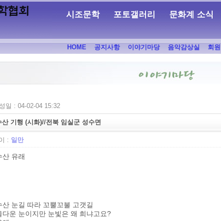
시조문학
포토갤러리
문화계 소식
HOME
공지사항
이야기마당
음악감상실
회원
일 : 04-02-04 15:32
산 기행 (시화)//전북 임실군 성수면
 :
일만
수산 유래
수산 눈길 따라 꼬뿔꼬불 고갯길
울다운 눈이지만 눈빛은 왜 희냐고요?