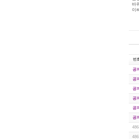
바
이씨
번
공
공
공
공
공
공
486
486