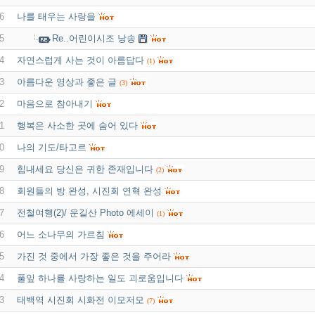
6
나를 태우는 사랑을
5
Re..어린이시조 낭송
4
자연스럽게 사는 것이 아름답다
(1)
3
아름다운 영상과 좋은 글
(3)
2
마음으로 참아내기
1
행복은 사소한 곳에 숨어 있다
0
나의 기도/타고르
9
힘내세요 당신은 귀한 존재입니다
(2)
8
회원들의 방 완성, 시진회 연혁 완성
7
전철여행(2)/ 운길산 Photo 에세이
(1)
6
어느 소나무의 가르침
5
가진 것 중에서 가장 좋은 것을 주어라
4
풀잎 하나를 사랑하는 일도 괴로움입니다
3
태백역 시진회 시화전 이모저모
(7)