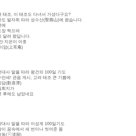
 태조, 이 태조도 다녀서 가셨다구요?
도 발자취 따라 성수산(聖壽山)에 왔습니다.
연에
도장 찍으려
 달려 왔답니다.
만:지은이 아호
이암(上耳庵)
대사 말을 따라 왕건의 100일 기도
만세! 관음 게시, 고려 태조 큰 기쁨에
희담(歡喜潭)
필휘지가
년 후에도 남았네요
대사 말을 따라 이성계 100일기도
이 꿈속에서 세 번이나 씻어준 몸
청동(三淸洞)