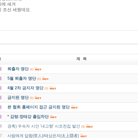
위에 새겨
 조선 세웠데요.
호
제 목
지
퇴출자 명단
(1)
지
5월 퇴출자 명단
(1)
지
4월 2차 금지자 명단
(1)
지
금지된 명단
(1)
지
본 협회 홈페이지 접근 금지된 명단
지
* 감량.깡태강 출입차단
8
경축) 우숙자 시인 '내고향' 시조전집 발간
(3)
7
사람에게 답함(答人)/태상은자(太上隱者)