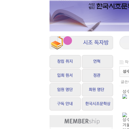
작성
성수
글쓴이
성
성
겨