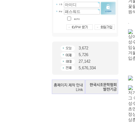
겨
꽃
원
.
상이
성수
임
3,672
겨
5,726
입춘
27,142
5,676,334
저기
그 
성수
초
정
상혼