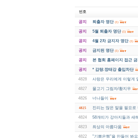
번호
공지
퇴출자 명단
(1)
공지
5월 퇴출자 명단
(1)
공지
4월 2차 금지자 명단
(1)
공지
금지된 명단
(1)
공지
본 협회 홈페이지 접근 
공지
* 감량.깡태강 출입차단
4828
사랑은 우리에게 이렇게 
4827
물고기 그림자/황지우
4826
너나들이
진리는 많은 말을 필요로
4825
4824
58개띠가 강아지들과 새
4823
최상의 아름다움
4822
"기쁨은행"을 만들어 봐요