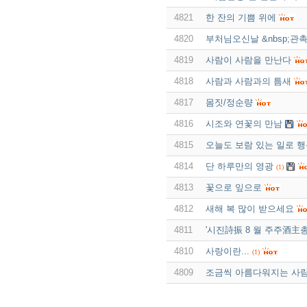
4821
한 잔의 기쁨 위에
4820
부처님오신날 &nbsp;관촉
4819
사람이 사람을 만난다
4818
사람과 사람과의 틈새
4817
몸짓/정순량
4816
시조와 연꽃의 만남
4815
오늘도 보람 있는 일로 
4814
단 하루만의 영광
(1)
4813
꽃으로 잎으로
4812
새해 복 많이 받으세요
4811
'시진詩振 8 월 주주酒主
4810
사랑이란...
(1)
4809
조금씩 아름다워지는 사