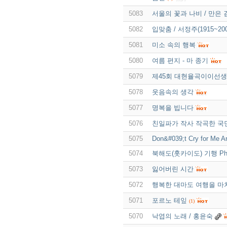
5083
서울의 꽃과 나비 / 만은
5082
입맞춤 / 서정주(1915~200
5081
미소 속의 행복
5080
여름 편지 - 마 종기
5079
제45회 대현율곡이이선생
5078
웃음속의 생각
5077
명복을 빕니다
5076
친일파가 작사 작곡한 국민
5075
Don&#039;t Cry for Me A
5074
북해도(훗카이도) 기행 Pho
5073
잃어버린 시간
5072
행복한 대마도 여행을 마
5071
포르노 테잎
(1)
5070
낙엽의 노래 / 홍윤숙