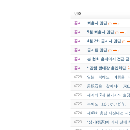
번호
공지
퇴출자 명단
(1)
공지
5월 퇴출자 명단
(1)
공지
4월 2차 금지자 명단
(1)
공지
금지된 명단
(1)
공지
본 협회 홈페이지 접근 
공지
* 감량.깡태강 출입차단
4728
일본 북해도 여행을 
4727
男根石을 찾아서/ 東山 
4726
세계의 7대 불가사의 호칭의
4725
북해도（ほっかいどう） 
4724
제40회 충남 사진대전 대
4723
*상가(喪家)에 가시 전에