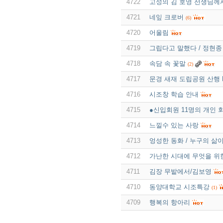
4722
고성의 김 호영 선생님께
4721
네잎 크로버
(6)
4720
어울림
4719
그립다고 말했다 / 정현종
4718
속담 속 꽃말
(2)
4717
문경 새재 도립공원 산행 P
4716
시조창 학습 안내
4715
●신입회원 11명의 개인 
4714
느낄수 있는 사랑
4713
엉성한 동화 / 누구의 삶
4712
가난한 시대에 무엇을 위
4711
김장 무밭에서/김보영
4710
동양대학교 시조특강
(1)
4709
행복의 항아리