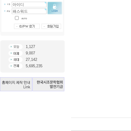
- 김  준 -
1,127
오늘은 말하리라 머물
9,007
27,142
철새 떼 날아가고 떠
5,695,235
들녘의 허수아비로 서서