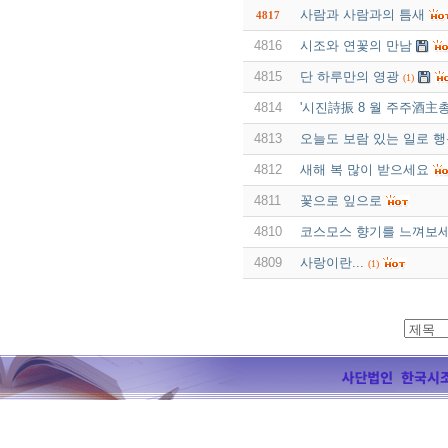
사람과 사람과의 틈새
4817
4816
시조와 연꽃의 만남
4815
단 하루만의 영광
(1)
4814
'시진詩振 8 월 주주酒主
4813
오늘도 보람 있는 일로 
4812
새해 복 많이 받으세요
4811
꽃으로 잎으로
4810
코스모스 향기를 느껴보
4809
사랑이란...
(1)