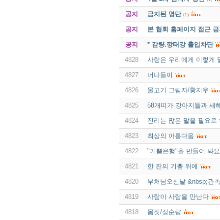
공지
금지된 명단
(1)
공지
본 협회 홈페이지 접근 
공지
* 감량.깡태강 출입차단
4828
사랑은 우리에게 이렇게 
4827
너나들이
4826
물고기 그림자/황지우
4825
58개띠가 강아지들과 새
4824
진리는 많은 말을 필요로
4823
최상의 아름다움
4822
"기쁨은행"을 만들어 봐요
4821
한 잔의 기쁨 위에
4820
부처님오신날 &nbsp;관촉
4819
사람이 사람을 만난다
4818
몸짓/정순량