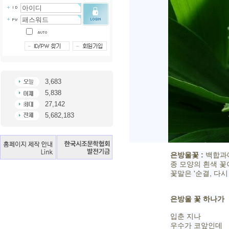
3,683
5,838
27,142
5,682,183
은방울꽃 :
백합과에
종 모양의 흰색 꽃
꽃말은 '순결, 다시
은방울 꽃 하나가
입춘 지나
우수가 코앞인데