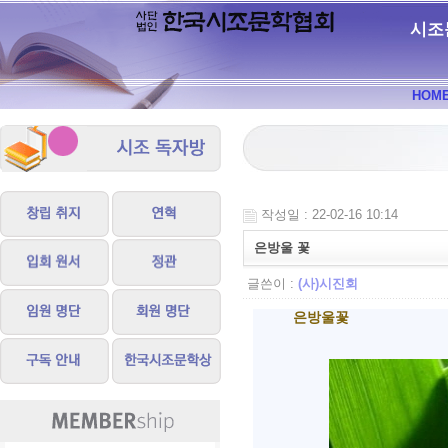
시조
HOM
작성일 : 22-02-16 10:14
은방울 꽃
글쓴이 :
(사)시진회
은방울꽃