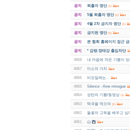
공지
퇴출자 명단
(1)
공지
5월 퇴출자 명단
(1)
공지
4월 2차 금지자 명단
(1)
공지
금지된 명단
(1)
공지
본 협회 홈페이지 접근 
공지
* 감량.깡태강 출입차단
4868
내 마음에 작은 기쁨이 
4867
미소의 가치
4866
비요일에는...
4865
Silence - Aine minogue
4864
성탄의 기쁨/동영상
(1)
4863
떡국을 먹으며
(1)
4862
들꽃의 고독을 배우고 싶
4861
山