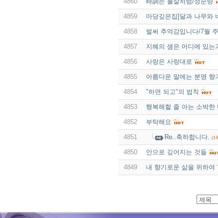
4860
時調는 물살처럼/정순량
4859
마당깊은집[달과 나무와 
4858
벌써 추억감입니다/7월 
4857
지혜의 샘은 어디에 있는
4856
사랑은 사랑대로
4855
아름다운 말에는 분명 향
4854
"하면 되고"의 법칙
4853
행복해할 줄 아는 소박한
4852
부탁해요
4851
Re..축하합니다.
(14
4850
안으로 깊어지는 것들
4849
내 향기로운 삶을 위하여