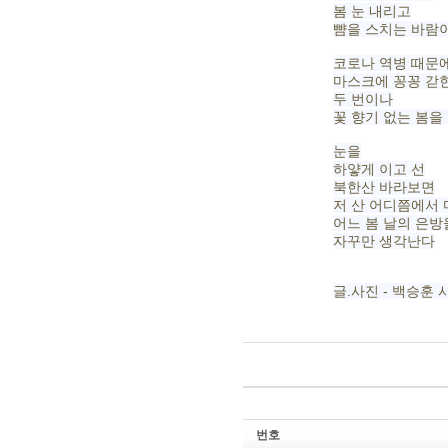
봄 눈 내리고
뺨을 스치는 바람
코로나 역병 때문
마스크에 꽁꽁 갇힌
두 번이나
꽃 향기 없는 봄을
눈을
하얗게 이고 선
북한산 바라보면
저 산 어디쯤에서
어느 봄 날의 은
자꾸만 생각난다
글.사진 - 백승훈 
번호