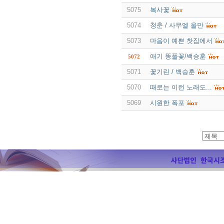
5075
복사꽃
5074
청춘 / 사무엘 울만
5073
마음이 예쁜 찻집에서
애기 똥풀꽃/백승훈
5072
5071
꽃기린 / 백승훈
5070
때로는 이런 노래도...
5069
시원한 폭포