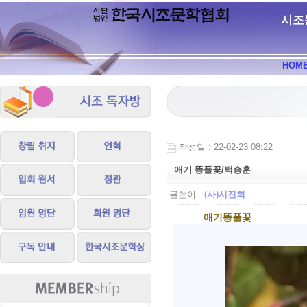
시조
HOM
작성일 : 22-02-23 08:22
애기 똥풀꽃/백승훈
글쓴이 :
(사)시진회
애기똥풀꽃