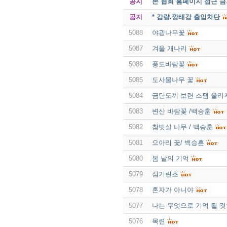
공지
본 협회 홈페이지 접근 
공지
* 감량.깡태강 출입차단
5088
야광나무꽃
5087
겨울 개나리
5086
풍도바람꽃
5085
도사물나무 꽃
5084
금단도끼 보련 스팸 올리
5083
변산 바람꽃 /백승훈
5082
참빗살 나무 / 백승훈
5081
으아리 꽃/ 백승훈
5080
봄 날의 기억
5079
섬기린초
5078
혼자가 아니야
5077
나는 무엇으로 기억 될 
5076
목련