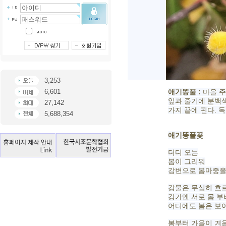
3,253
6,601
애기똥풀 :
마을 주
잎과 줄기에 분백색
27,142
가지 끝에 핀다. 
5,688,354
애기똥풀꽃
더디 오는
봄이 그리워
강변으로 봄마중을
강물은 무심히 흐
강가엔 서로 몸 부
어디에도 봄은 보
봄부터 가을이 겨