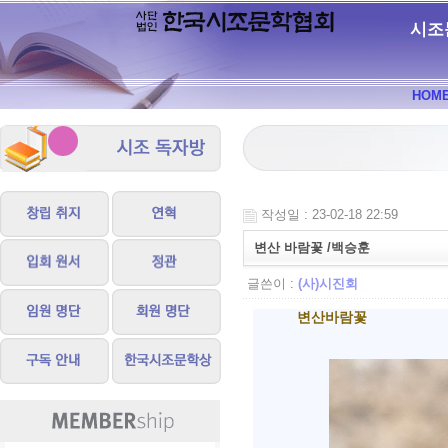
시조
HOM
작성일 : 23-02-18 22:59
변산 바람꽃 /백승훈
글쓴이 :
(사)시진회
변산바람꽃