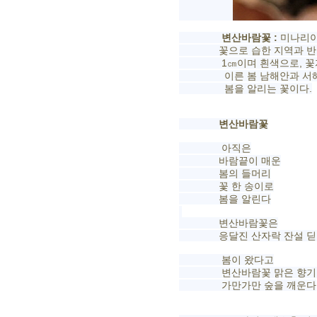
변산바람꽃 :
미나리아
꽃으로 습한 지역과 반그늘 
1㎝이며 흰색으로, 꽃자루 
이른 봄 남해안과 서해안 
봄을 알리는 꽃이다.
변산바람꽃
아직은
바람끝이 매운
봄의 들머리​
꽃 한 송이로
봄을 알린다
변산바람꽃은
응달진 산자락 잔설 딛고
봄이 왔다고
변산바람꽃 맑은 향기
가만가만 숲을 깨운다