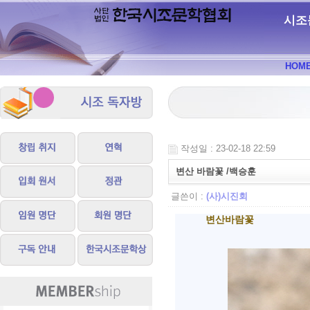
시조
HOM
작성일 : 23-02-18 22:59
변산 바람꽃 /백승훈
글쓴이 :
(사)시진회
변산바람꽃