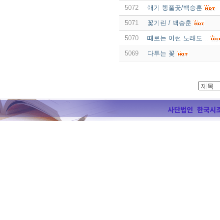
5072
애기 똥풀꽃/백승훈
5071
꽃기린 / 백승훈
5070
때로는 이런 노래도...
5069
다투는 꽃