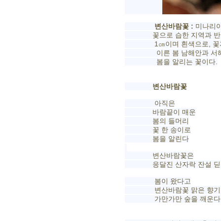
변산바람꽃 :
미나리아
꽃으로 습한 지역과 반그늘 
1㎝이며 흰색으로, 꽃자루 
이른 봄 남해안과 서해안 
봄을 알리는 꽃이다.
변산바람꽃
아직은
바람끝이 매운
봄의 들머리​
꽃 한 송이로
봄을 알린다
변산바람꽃은
응달진 산자락 잔설 딛고
봄이 왔다고
변산바람꽃 맑은 향기
가만가만 숲을 깨운다