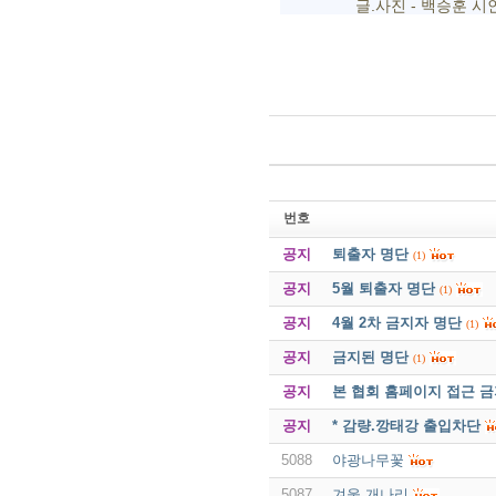
글.사진 - 백승훈 시
번호
공지
퇴출자 명단
(1)
공지
5월 퇴출자 명단
(1)
공지
4월 2차 금지자 명단
(1)
공지
금지된 명단
(1)
공지
본 협회 홈페이지 접근 
공지
* 감량.깡태강 출입차단
5088
야광나무꽃
5087
겨울 개나리