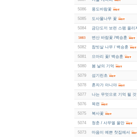
5086
풍도바람꽃
5085
도사물나무 꽃
5084
금단도끼 보련 스팸 올리
변산 바람꽃 /백승훈
5083
5082
참빗살 나무 / 백승훈
5081
으아리 꽃/ 백승훈
5080
봄 날의 기억
5079
섬기린초
5078
혼자가 아니야
5077
나는 무엇으로 기억 될 
5076
목련
5075
복사꽃
5074
청춘 / 사무엘 울만
5073
마음이 예쁜 찻집에서