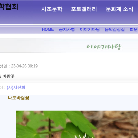
시조문학
포토갤러리
문화계 소식
HOME
공지사항
이야기마당
음악감상실
회원
일 : 23-04-26 09:19
도 바람꽃
 :
(사)시진회
나도바람꽃