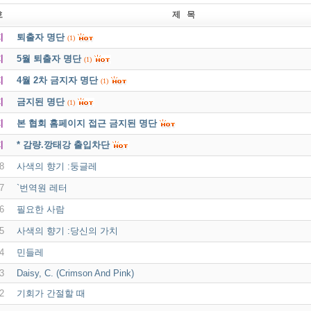
호
제 목
지
퇴출자 명단
(1)
지
5월 퇴출자 명단
(1)
지
4월 2차 금지자 명단
(1)
지
금지된 명단
(1)
지
본 협회 홈페이지 접근 금지된 명단
지
* 감량.깡태강 출입차단
8
사색의 향기 :둥글레
7
`번역원 레터
6
필요한 사람
5
사색의 향기 :당신의 가치
4
민들레
3
Daisy, C. (Crimson And Pink)
2
기회가 간절할 때