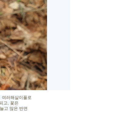
의 여러해살이풀로
되고, 꽃은
가늘고 많은 반면