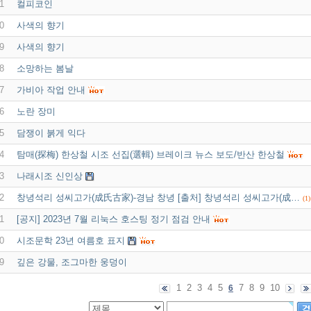
1
컬피코인
0
사색의 향기
9
사색의 향기
8
소망하는 봄날
7
가비아 작업 안내
6
노란 장미
5
담쟁이 붉게 익다
4
탐매(探梅) 한상철 시조 선집(選輯) 브레이크 뉴스 보도/반산 한상철
3
나래시조 신인상
2
창녕석리 성씨고가(成氏古家)-경남 창녕 [출처] 창녕석리 성씨고가(成…
(1)
1
[공지] 2023년 7월 리눅스 호스팅 정기 점검 안내
0
시조문학 23년 여름호 표지
9
깊은 강물, 조그마한 웅덩이
1
2
3
4
5
7
8
9
10
6