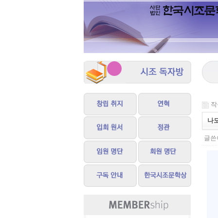
작성
나
글쓴이