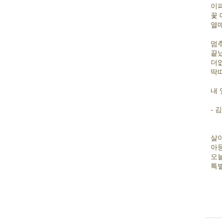
이
꽃
열매
멈추
끝났
더
딱
내 
- 
살아
아
오
특별