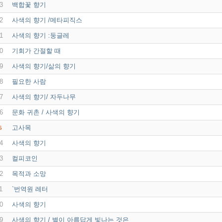
3
백합꽃 향기
2
사색의 향기 /메타피직스
1
사색의 향기 :둥글레
0
기회가 간절할 때
9
사색의 향기/삶의 향기
8
필요한 사람
7
사색의 향기/ 자두나무
6
문화 귀촌 / 사색의 향기
고사목
5
4
사색의 향기
3
컬피코인
2
목적과 소망
1
`번역원 레터
0
사색의 향기
9
사색의 향기 / 별이 아름답게 빛나는 것은