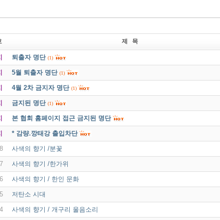
호
제 목
지
퇴출자 명단
(1)
지
5월 퇴출자 명단
(1)
지
4월 2차 금지자 명단
(1)
지
금지된 명단
(1)
지
본 협회 홈페이지 접근 금지된 명단
지
* 감량.깡태강 출입차단
8
사색의 향기 /분꽃
7
사색의 향기 /한가위
6
사색의 향기 / 한인 문화
5
저탄소 시대
4
사색의 향기 / 개구리 울음소리