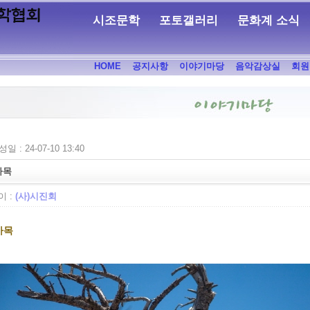
시조문학
포토갤러리
문화계 소식
HOME
공지사항
이야기마당
음악감상실
회원
일 : 24-07-10 13:40
사목
 :
(사)시진회
사목