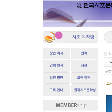
작성
고
글쓴이
고