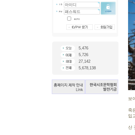
5,476
5,726
27,142
5,678,138
보이
죽은
입고
산 