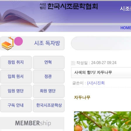
시조
HOM
작성일 : 24-08-27 09:24
사색의 향기/ 자두나무
글쓴이 :
(사)시진회
자두나무