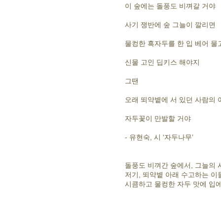
이 숲에는 돌풍도 비껴갈 거야
사기 쟁반에 숲 그늘이 깔리면
물컹한 흑자두를 한 입 베어 물
신물 고인 딥키스 해야지
그땐
오래 뙤약볕에 서 있던 사람의
자두꽃이 만발할 거야
- 유현숙, 시 ‘자두나무’
돌풍도 비껴간 숲에서, 그늘의 
저기, 뙤약볕 아래 수고하는 이
시큼하고 물컹한 자두 맛에 입에