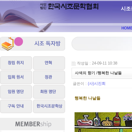
시조
HOM
작성일 : 24-09-11 10:38
사색의 향기 /행복한 나날들
글쓴이 :
(사)시진회
행복한 나날들