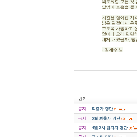
외로워할 모든 것
말없이 호흡을 풀
시간을 잡아챈 기
낡은 관절에서 우
그토록 사랑하고 
얼마나 오래 단단
내게 내렸을까, 당
- 김계수 님
번호
공지
퇴출자 명단
(1)
공지
5월 퇴출자 명단
(1)
공지
4월 2차 금지자 명단
(1)