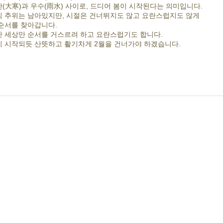
(大寒)과 우수(雨水) 사이로, 드디어 봄이 시작된다는 의미입니다.
직 추위는 남아있지만, 시절은 건너뛰지도 않고 요란스럽지도 않게
순서를 찾아갑니다.
간 세상만 순서를 거스르려 하고 요란스럽기도 합니다.
이 시작되듯 산뜻하고 활기차게 2월을 건너가야 하겠습니다.
호
제 목
지
퇴출자 명단
(1)
지
5월 퇴출자 명단
(1)
지
4월 2차 금지자 명단
(1)
지
금지된 명단
(1)
지
본 협회 홈페이지 접근 금지된 명단